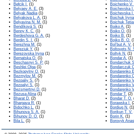
Bełcik I.
(1)
Boichenko V.
Belyaev А. Е.
(3)
Boichevska І.
Belyak Nadiia
(1)
Boichevska І.
Belyakova L. A.
(1)
Boichuk Iryna
Belyavina N. M.
(1)
Boichuk Teti
Bendíková S.
(1)
Boiko A.
(1)
Benny К. С.
(1)
Boiko O.
(1)
Berdeshova G. A.
(1)
Bojko B.
(1)
Berdin S. I.
(1)
Bojko B. O.
(
Berezhna M.
(1)
Bol’but A. V.
(
Bereziuk Y.
(1)
Boltovets N. 
Berezovska Iryna
(1)
Boltyk N.
(1)
Bernatska O.
(1)
Bondar A.
(1)
Beschasnyi S. P.
(1)
Bondarchuk S
Beshlei Olga
(1)
Bondarczuk 
Bezkopylny O.
(1)
Bondarenko E
Bezmylov M.
(2)
Bondarenko 
Bezpaliy S.
(7)
Bondarenko V
Bezpalyi S.
(1)
Bondarenko V
Bezsmertnyi D.
(1)
Bondarenko V
Bezusa Alina
(1)
Bondar T.
(2)
Bharat D.
(2)
Bondar T. O.
Bhargava R.
(1)
Borawska I.
(
Bidochko L.
(1)
Bordiug N.
(1)
Bihunova S. A.
(1)
Borikun T. V.
Bihunov D. O.
(1)
Borin K.
(1)
Bila L.
(1)
Borovyk Anas