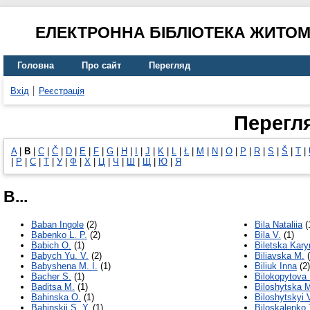
ЕЛЕКТРОННА БІБЛІОТЕКА ЖИТО
Головна
Про сайт
Перегляд
Вхід
Реєстрація
Перегл
A
|
B
|
C
|
Č
|
D
|
E
|
F
|
G
|
H
|
I
|
J
|
K
|
L
|
Ł
|
M
|
N
|
O
|
P
|
R
|
S
|
Š
|
T
|
|
Р
|
С
|
Т
|
У
|
Ф
|
Х
|
Ц
|
Ч
|
Ш
|
Щ
|
Ю
|
Я
B...
Baban Іngole
(2)
Bila Nataliia
(
Babenko L. P.
(2)
Bila V.
(1)
Babich O.
(1)
Biletska Kary
Babych Yu. V.
(2)
Biliavska M.
(
Babyshena M. I.
(1)
Biliuk Inna
(2)
Bacher S.
(1)
Bilokopytova 
Baditsa М.
(1)
Biloshytska 
Bahinska O.
(1)
Biloshytskyi 
Bahinskii S. Y.
(1)
Biloskalenko 