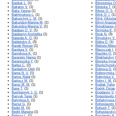
Baidiuk L.
(1)
Bilostotska O
Bakatov V.
(1)
Bilotska T.
(1
Baka Yanina
(1)
Bilous O. S.
(
Bakhmutova L.
(1)
Bilyk O. I.
(1)
Bakunchyk L. M.
(1)
Bilyk Viktoriia
Bakuridze-Manina M.
(1)
Bilym Anasta
Bakuridze-Manina V.
(1)
Bimukhanov A
Balaban O. V.
(1)
Binytska K.
(
Balabanyt Anzhelika
(1)
Biruk N.
(3)
Balanda A. O.
(1)
Bityutskyy V.
Baldetskiy A.
(3)
Bláha O.
(1)
Banak Roman
(1)
Błahuta Milen
Bandura V.
(1)
Błaszczak I.
(
Bannikova K.
(1)
Blazhko O.
(1
Baranets Hanna
(1)
Bliakharskyi 
Baranovska Y.
(1)
Blonska Iryna
Barbui C.
(2)
Bloshchynskyi
Bardadym Oleh
(1)
Bobrova D.
(1
Barna N. V.
(1)
Bobrovytska 
Bartos Rafał
(1)
Bobrytska V. 
Bartucz M.
(1)
Bobyr I. M.
(1
Barus M. M.
(1)
Bodiak Yuliia
Base T.
(1)
Bodyk Ostap
Bashtannyk J. G.
(1)
Bogdanov V.
Basyuk Taras
(1)
Bogoslavets 
Batyrieva A.
(1)
Bohatyryova 
Baziur G.
(1)
Bohoslavets
Bedrii M.
(1)
Bohush T.
(1)
Bedrii Mariana
(1)
Bohuslavskyi
Beheza L.
(1)
Boichenko A.