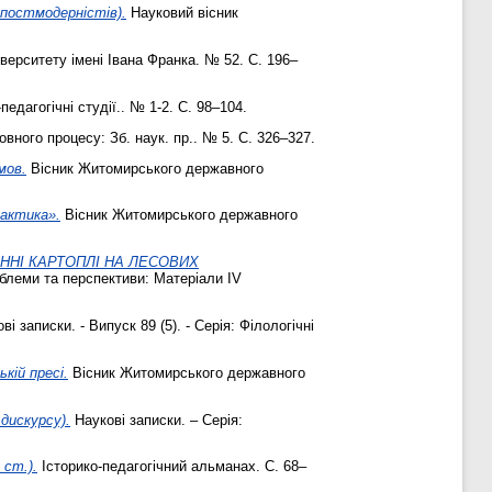
 постмодерністів).
Науковий вісник
ерситету імені Івана Франка. № 52. С. 196–
едагогічні студії.. № 1-2. С. 98–104.
вного процесу: Зб. наук. пр.. № 5. С. 326–327.
мов.
Вісник Житомирського державного
дактика».
Вісник Житомирського державного
ННІ КАРТОПЛІ НА ЛЕСОВИХ
облеми та перспективи: Матеріали IV
і записки. - Випуск 89 (5). - Серія: Філологічні
кій пресі.
Вісник Житомирського державного
дискурсу).
Наукові записки. – Серія:
 ст.).
Історико-педагогічний альманах. С. 68–