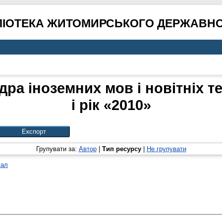
ЛІОТЕКА ЖИТОМИРСЬКОГО ДЕРЖАВНО
дра іноземних мов і новітніх т
і рік «2010»
Групувати за:
Автор
|
Тип ресурсу
|
Не групувати
іал