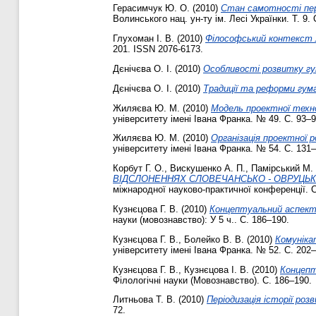
Герасимчук Ю. О.
(2010)
Стан самотності перс
Волинського нац. ун-ту ім. Лесі Українки. Т. 9. 
Глухоман І. В.
(2010)
Філософський контекст л
201. ISSN 2076-6173.
Дєнічєва О. І.
(2010)
Особливості розвитку гум
Дєнічєва О. І.
(2010)
Традиції та реформи гума
Жиляєва Ю. М.
(2010)
Модель проектної техно
університету імені Івана Франка. № 49. С. 93–
Жиляєва Ю. М.
(2010)
Організація проектної 
університету імені Івана Франка. № 54. С. 131
Корбут Г. О.
,
Вискушенко А. П.
,
Памірський М. 
ВІДСЛОНЕННЯХ СЛОВЕЧАНСЬКО - ОВРУЦЬК
міжнародної науково-практичної конференції. С
Кузнєцова Г. В.
(2010)
Концептуальний аспект 
науки (мовознавство): У 5 ч.. С. 186–190.
Кузнєцова Г. В.
,
Болейко В. В.
(2010)
Комуніка
університету імені Івана Франка. № 52. С. 202
Кузнєцова Г. В.
,
Кузнєцова І. В.
(2010)
Концепт
Філологічні науки (Мовознавство). С. 186–190.
Литньова Т. В.
(2010)
Періодизація історії роз
72.