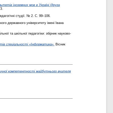
етів іноземних мов в Україні (друга
3.
дагогічні студії. № 2. С. 99–106.
ого державного університету імені Івана
ьної та шкільної педагогіки: збірник науково-
нтів спеціальності «Інформатика».
Вісник
ичної компетентності майбутнього вчителя