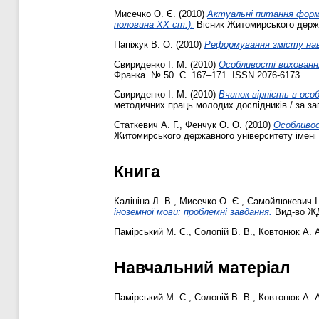
Мисечко О. Є.
(2010)
Актуальні питання форму
половина ХХ ст.).
Вісник Житомирського держав
Папіжук В. О.
(2010)
Реформування змісту навча
Свириденко І. М.
(2010)
Особливості вихованн
Франка. № 50. С. 167–171. ISSN 2076-6173.
Свириденко І. М.
(2010)
Вчинок-вірність в ос
методичних праць молодих дослідників / за за
Статкевич А. Г.
,
Фенчук О. О.
(2010)
Особливос
Житомирського державного університету імені 
Книга
Калініна Л. В.
,
Мисечко О. Є.
,
Самойлюкевич І.
іноземної мови: проблемні завдання.
Вид-во ЖД
Памірський М. С.
,
Солопій В. В.
,
Ковтонюк А. 
Навчальний матеріал
Памірський М. С.
,
Солопій В. В.
,
Ковтонюк А. 