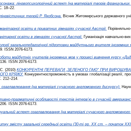
онажа: лінгвопсихологічний аспект (на матеріалі творів французьких
С. 18–22.
інгвістичних теорій Р. Якобсона.
Вісник Житомирського державного унів
анітарної освіти в приватних гімназіях сучасної Австрії.
Порівняльно-п
нітарної освіти в гімназіях сучасної Австрії.
Гуманізація навчально-вихо
логії загальнопедагогічної підготовки майбутнього вчителя іноземних 
99. ISSN 2076-6173.
роботи майбутніх учителів іноземних мов у процесі вивчення курсу «Ди
–136. ISSN 2076-6173.
С.
(2010)
КОНКУРЕНТНІ ПЕРЕВАГИ „ЗЕЛЕНОГО ГАЮ" ПРИ ВИРОЩУВА
ОГО КРЯЖУ.
Конкурентноспроможність в умовах глобалізації:реалії, пр
. 212–214.
озаглавлювання (на матеріалі сучасного англомовного дискурсу).
Науков
тивно-прагматичні особливості текстів інтерв’ю в сучасній американсь
–206. ISSN 2076-6173.
уальний аспект озаглавлювання (на матеріалі сучасного англомовного 
витку змісту загальної середньої освіти (30-ті рр. ХХ ст. – початок ХХІ