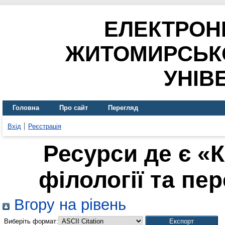
ЕЛЕКТРОН
ЖИТОМИРСЬК
УНІВ
Головна
Про сайт
Перегляд
Вхід
Реєстрація
Ресурси де є «
філології та пер
Вгору на рівень
Виберіть формат: