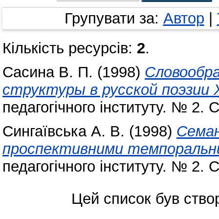
Групувати за:
Автор
|
Кількість ресурсів:
2
.
Сасина В. П.
(1998)
Словообр
структуры в русской поэзии 
педагогічного інституту. № 2. С
Сингаївська А. В.
(1998)
Семан
проспективними темпоральн
педагогічного інституту. № 2. 
Цей список був ств