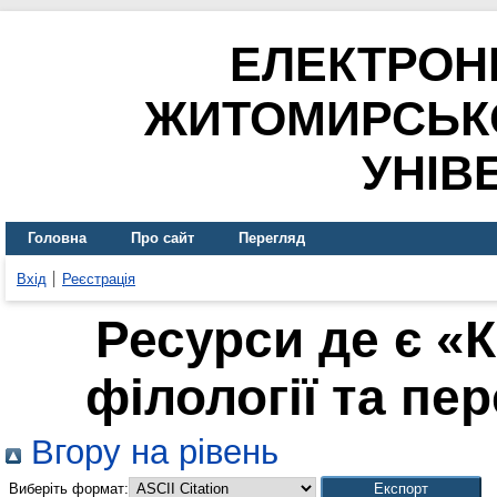
ЕЛЕКТРОН
ЖИТОМИРСЬК
УНІВ
Головна
Про сайт
Перегляд
Вхід
Реєстрація
Ресурси де є «
філології та пер
Вгору на рівень
Виберіть формат: