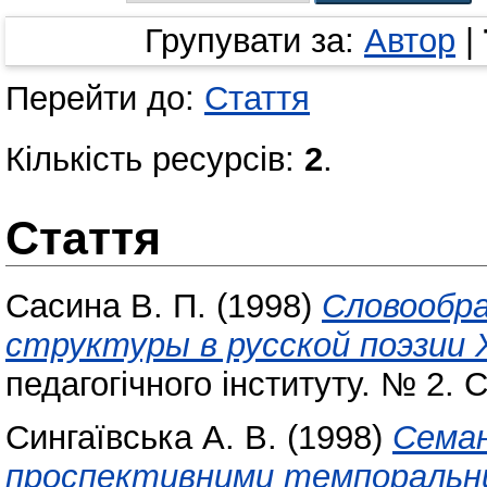
Групувати за:
Автор
|
Перейти до:
Стаття
Кількість ресурсів:
2
.
Стаття
Сасина В. П.
(1998)
Словообр
структуры в русской поэзии 
педагогічного інституту. № 2. С
Сингаївська А. В.
(1998)
Семан
проспективними темпоральн