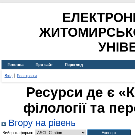
ЕЛЕКТРОН
ЖИТОМИРСЬК
УНІВ
Головна
Про сайт
Перегляд
Вхід
Реєстрація
Ресурси де є «
філології та пер
Вгору на рівень
Виберіть формат: