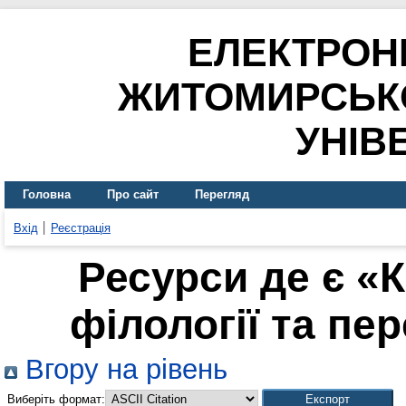
ЕЛЕКТРОН
ЖИТОМИРСЬК
УНІВ
Головна
Про сайт
Перегляд
Вхід
Реєстрація
Ресурси де є «
філології та пер
Вгору на рівень
Виберіть формат: