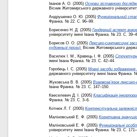
Іванов А. О.
(2005)
Основи зіставного дослідже
Вісник Житомирського державного університету
Андрушенко О. Ю.
(2005)
Функціональний стат
Франка. № 22. С. 96–99.
Борисенко Н. Д.
(2005)
Гендерний аспект вико
університету імені Івана Франка. № 23. С. 39–4
Борисов О. О.
(2005)
Лексико-синтаксичні зас
художньої прози).
Вісник Житомирського держав
Василюк І. М.
,
Кравець І. Ф.
(2005)
Структурно
імені Івана Франка. № 23. С. 42–44.
Горобець І. С.
(2005)
Мовні засоби зображення 
державного університету імені Івана Франка. №
Жуковська В. В.
(2005)
Взаємозв’язок лексико
Івана Франка. № 23. С. 147–150.
Квеселевич Д. І.
(2005)
Класифікація інкорпоро
Франка. № 23. С. 3–6.
Котнюк Л. Г.
(2005)
Контекстуальна залежніст
Маліновський Е. Ф.
(2005)
Когнітивна значущі
Маліновський Е. Ф.
(2005)
Функціональні особ
університету імені Івана Франка. № 23. С. 171–