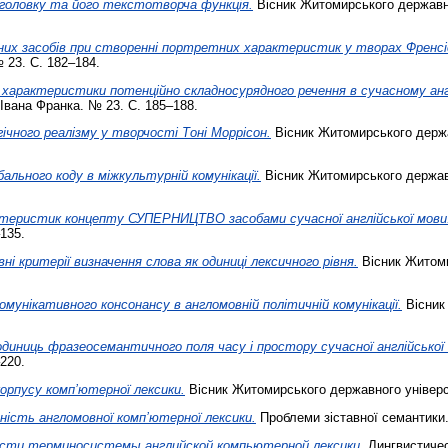
головку та його текстотворча функція.
Вісник Житомирського державно
них засобів при створенні портретних характеристик у творах Френсі
 23. С. 182–184.
характеристики потенційно складносурядного речення в сучасному анг
Івана Франка. № 23. С. 185–188.
ічного реалізму у творчості Тоні Моррісон.
Вісник Житомирського держа
ального коду в міжкультурній комунікації.
Вісник Житомирського державн
ктеристик концепту СУПЕРНИЦТВО засобами сучасної англійської мови
135.
ні критерії визначення слова як одиниці лексичного рівня.
Вісник Житоми
мунікативного консонансу в англомовній політичній комунікації.
Вісник
одиниць фразеосемантичного поля часу і простору сучасної англійської
220.
орпусу комп’ютерної лексики.
Вісник Житомирського державного універси
ність англомовної комп’ютерної лексики.
Проблеми зіставної семантики.
ости терминосистемы английской компьютерной лексики.
Лингвистичес