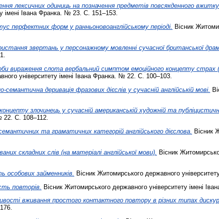
ння лексичних одиниць на позначення предметів повсякденного вжитку в
 імені Івана Франка. № 23. С. 151–153.
ус перфектних форм у ранньоновоанглійському періоді.
Вісник Житомир
ристання звертань у персонажному мовленні сучасної британської драм
1.
оби вираження слота вербальний симптом емоційного концепту страх (н
ного університету імені Івана Франка. № 22. С. 100–103.
-семантична деривація фразових дієслів у сучасній англійській мові.
Ві
концепту злочинець у сучасній американській художній та публіцистичн
 22. С. 108–112.
-семантичних та граматичних категорій англійського дієслова.
Вісник Ж
ваних складних слів (на матеріалі англійської мови).
Вісник Житомирськог
ь особових займенників.
Вісник Житомирського державного університету 
сть повторів.
Вісник Житомирського державного університету імені Іван
ливості вживання простого контактного повтору в різних типах дискур
176.