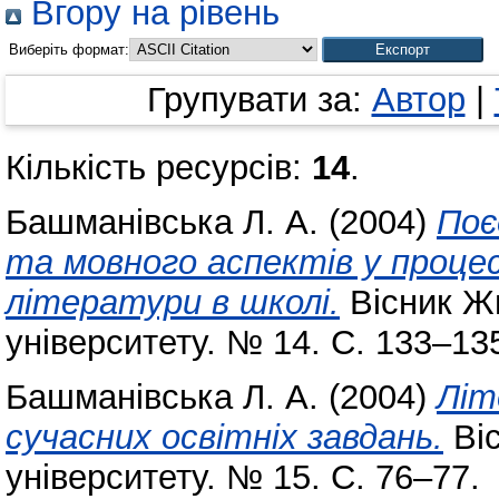
Вгору на рівень
Виберіть формат:
Групувати за:
Автор
|
Кількість ресурсів:
14
.
Башманівська Л. А.
(2004)
Поє
та мовного аспектів у процес
літератури в школі.
Вісник Жи
університету. № 14. С. 133–13
Башманівська Л. А.
(2004)
Літ
сучасних освітніх завдань.
Віс
університету. № 15. С. 76–77.