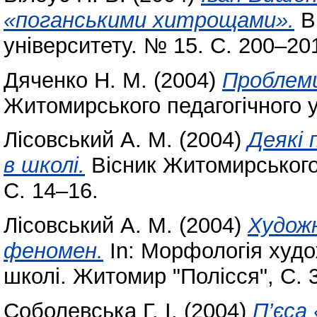
«поганськими хитрощами».
Ві
університету. № 15. С. 200–20
Дяченко Н. М.
(2004)
Проблеми
Житомирського педагогічного у
Лісовський А. М.
(2004)
Деякі 
в школі.
Вісник Житомирського 
С. 14–16.
Лісовський А. М.
(2004)
Худож
феномен.
In: Морфологія худож
школі. Житомир "Полісся", С. 
Соболевська Г. І.
(2004)
П’єса