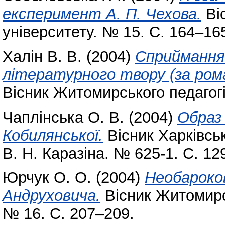
експеримент А. П. Чехова.
Віс
університету. № 15. С. 164–16
Халін В. В.
(2004)
Сприймання 
літературного твору (за рома
Вісник Житомирського педагогі
Чаплінська О. В.
(2004)
Образ
Кобилянської.
Вісник Харківськ
В. Н. Каразіна. № 625-1. С. 12
Юрчук О. О.
(2004)
Необароков
Андруховича.
Вісник Житомирсь
№ 16. С. 207–209.