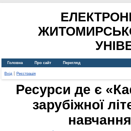
ЕЛЕКТРОН
ЖИТОМИРСЬК
УНІВ
Головна
Про сайт
Перегляд
Вхід
Реєстрація
Ресурси де є «Ка
зарубіжної літ
навчання»