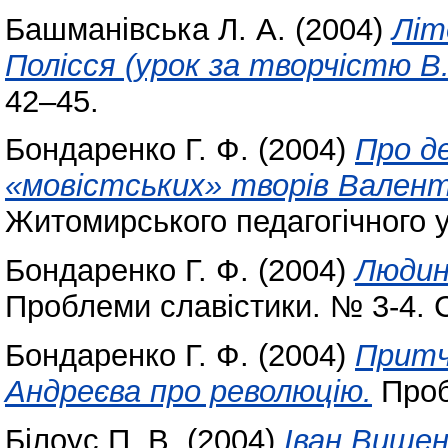
Башманівська Л. А.
(2004)
Літ
Полісся (урок за творчістю В.
42–45.
Бондаренко Г. Ф.
(2004)
Про д
«мовістських» творів Вален
Житомирського педагогічного у
Бондаренко Г. Ф.
(2004)
Людина
Проблеми славістики. № 3-4. С
Бондаренко Г. Ф.
(2004)
Притч
Андреєва про революцію.
Проб
Білоус П. В.
(2004)
Іван Вишен