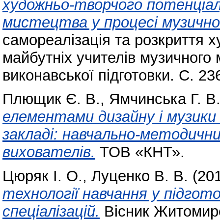
художньо-творчого потенціал
мистецтва у процесі музично-
самореалізація та розкриття х
майбутніх учителів музичного 
виконавської підготовки. С. 23
Плющик Є. В.
,
Ямчинська Г. В
елементами дизайну і музики
закладі: навчально-методичн
вихователів.
ТОВ «КНТ».
Цюряк І. О.
,
Луценко В. В.
(20
технології навчання у підго
спеціалізацій.
Вісник Житомирс