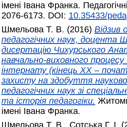
імені Івана Франка. Педагогічн
2076-6173. DOI:
10.35433/peda
Шмельова Т. В.
(2016)
Відзив 
педагогічних наук, доцента 
дисертацію Чихурського Ана
навчально-виховного процесу 
інтернату (кінець ХХ – почат
захисту на здобуття науков
педагогічних наук зі спеціаль
та історія педагогіки.
Житоми
імені Івана Франка.
Шмельова Т. В.
,
Сотська Г. І.
(