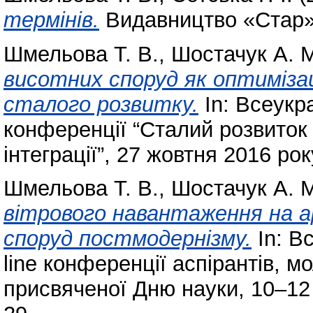
термінів.
Видавництво «Стар»
Шмельова Т. В.
,
Шостачук А. 
висотних споруд як оптимізац
сталого розвитку.
In: Всеукр
конференції “Сталий розвиток
інтеграції”, 27 жовтня 2016 ро
Шмельова Т. В.
,
Шостачук А. 
вітрового навантаження на а
споруд постмодернізму.
In: В
line конференції аспірантів, м
присвяченої Дню науки, 10–12