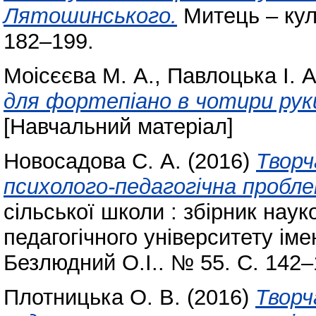
Лятошинського.
Митець – куль
182–199.
Моісєєва М. А.
,
Павлоцька І. А
для фортепіано в чотири руки
[Навчальний матеріал]
Новосадова С. А.
(2016)
Творч
психолого-педагогічна пробле
сільської школи : збірник нау
педагогічного університету імен
Безлюдний О.І.. № 55. С. 142–
Плотницька О. В.
(2016)
Творч