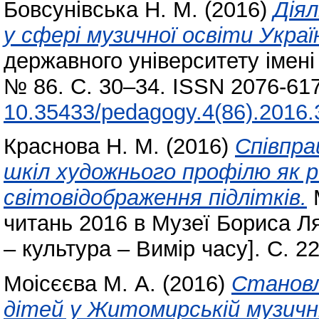
Бовсунівська Н. М.
(2016)
Діял
у сфері музичної освіти Украї
державного університету імені 
№ 86. С. 30–34. ISSN 2076-617
10.35433/pedagogy.4(86).2016.
Краснова Н. М.
(2016)
Співпра
шкіл художнього профілю як
світовідображення підлітків.
М
читань 2016 в Музеї Бориса Л
– культура – Вимір часу]. С. 2
Моісєєва М. А.
(2016)
Становл
дітей у Житомирській музичні