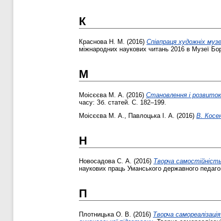
К
Краснова Н. М.
(2016)
Співпраця художніх музе
міжнародних наукових читань 2016 в Музеї Бор
М
Моісєєва М. А.
(2016)
Становлення і розвиток
часу: Зб. статей. С. 182–199.
Моісєєва М. А.
,
Павлоцька І. А.
(2016)
В. Косе
Н
Новосадова С. А.
(2016)
Творча самостійність
наукових праць Уманського державного педагогі
П
Плотницька О. В.
(2016)
Творча самореалізаці