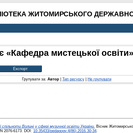
ЛІОТЕКА ЖИТОМИРСЬКОГО ДЕРЖАВНО
є «Кафедра мистецької освіти» 
Групувати за:
Автор
|
Тип ресурсу
|
Не групувати
ї спільноти Волині у сфері музичної освіти України.
Вісник Житомирськог
SN 2076-6173. DOI:
10.35433/pedagogy.4(86).2016.30-34
.