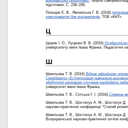
виконавської підготовки.
Творча самореалізаці
підготовки. С. 236–245.
Плющик Є. В.
,
Ямчинська Г. В.
(2016)
Інтегров
хрестоматія для вихователів.
ТОВ «КНТ».
Ц
Цюряк І. О.
,
Луценко В. В.
(2016)
Особистісно 
університету імені Івана Франка. Педагогічні 
Ш
Шмельова Т. В.
(2016)
Відзив офіційного опон
Сергійовича «Естетизація навчально-виховног
здобуття наукового ступеня кандидата педагог
університет імені Івана Франка.
Шмельова Т. В.
,
Сотська Г. І.
(2016)
Словник м
Шмельова Т. В.
,
Шостачук А. М.
,
Шостачук Д.
науково-практичної конференції “Сталий розвит
Шмельова Т. В.
,
Шостачук А. М.
,
Шостачук Д.
Всеукраїнської науково-практичної on-line кон