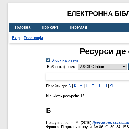
ЕЛЕКТРОННА БІБ
Головна
Про сайт
Перегляд
Вхід
Реєстрація
Ресурси де 
Вгору на рівень
Виберіть формат:
Перейти до:
Б
|
К
|
М
|
Н
|
П
|
Ц
|
Ш
|
Я
Кількість ресурсів:
13
.
Б
Бовсунівська Н. М.
(2016)
Діяльність польсько
Франка. Педагогічні науки. № 86. С. 30–34. IS