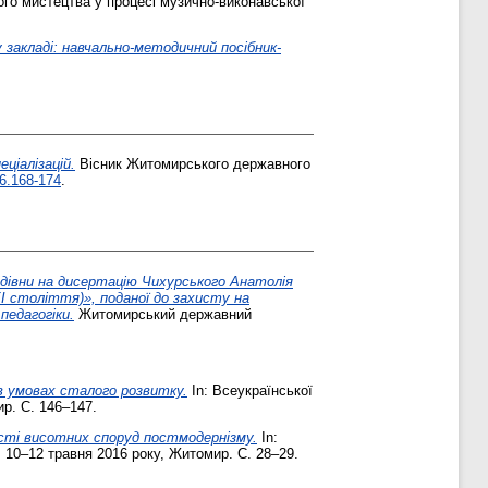
ого мистецтва у процесі музично-виконавської
закладі: навчально-методичний посібник-
ціалізацій.
Вісник Житомирського державного
6.168-174
.
одівни на дисертацію Чихурського Анатолія
І століття)», поданої до захисту на
педагогіки.
Житомирський державний
в умовах сталого розвитку.
In: Всеукраїнської
ир. С. 146–147.
сті висотних споруд постмодернізму.
In:
, 10–12 травня 2016 року, Житомир. С. 28–29.