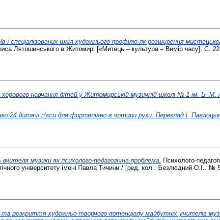
їв і спеціалізованих шкіл художнього профілю як розширення мистецьког
иса Лятошинського в Житомирі [«Митець – культура – Вимір часу]. С. 22
 хорового навчання дітей у Житомирській музичній школі № 1 ім. Б. М.
нко 24 дитячі п’єси для фортепіано в чотири руки. Переклад І. Павлоцьк
 вчителя музики як психолого-педагогічна проблема.
Психолого-педагогі
чного університету імені Павла Тичини / [ред. кол.: Безлюдний О.І.. № 5
я та розкриття художньо-творчого потенціалу майбутніх учителів муз