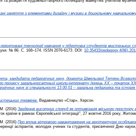
я та розкриття художньо-творчого потенціалу майбутніх учителів музичн
ані заняття з елементами дизайну і музики в дошкільному навчальному 
орієнтовані технології навчання у підготовці студентів мистецьких спе
науки. № 86. С. 168–174. ISSN 2076-6173. DOI:
10.35433/pedagogy.4(86).201
ента, кандидата педагогічних наук, доцента Шмельової Тетяни Всевол
о процесу загальноосвітньої школи-інтернату (кінець ХХ – початок ХХ
ічних наук зі спеціальності 13.00.01 – загальна педагогіка та історія 
истецьких термінів.
Видавництво «Стар», Херсон.
 М.
(2016)
Зведення висотних споруд як оптимізація міського простору 
ок країни в рамках Європейської інтеграції”, 27 жовтня 2016 року, Житом
 М.
(2016)
Про вплив вітрового навантаження на архітектурні особливо
ференції аспірантів, молодих учених та студентів, присвяченої Дню науки