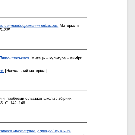
о світовідображення підлітків.
Матеріали
5–235.
 Лятошинського.
Митець – культура – виміри
ої.
[Навчальний матеріал]
чні проблеми сільської школи : збірник
5. С. 142–148.
ичного мистецтва у процесі музично-