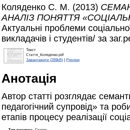
Коляденко С. М.
(2013)
СЕМА
АНАЛІЗ ПОНЯТТЯ «СОЦІАЛЬ
Актуальні проблеми соціальної
викладачів і студентів/ за заг.
Текст
Стаття_Коляденко.pdf
Завантажити (289kB)
|
Preview
Анотація
Автор статті розглядає семант
педагогічний супровід» та роб
етапів процесу реалізації соці
Тип ресурсу:
Стаття