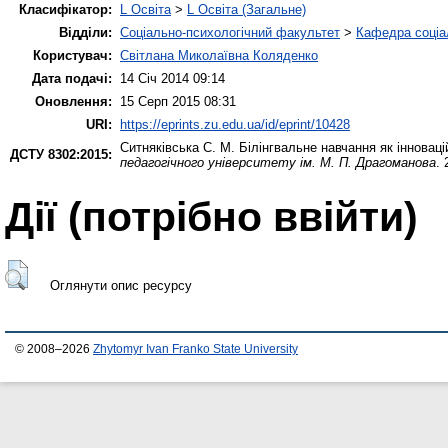
Класифікатор:
L Освіта
>
L Освіта (Загальне)
Відділи:
Соціально-психологічний факультет
>
Кафедра соціа
Користувач:
Світлана Миколаївна Коляденко
Дата подачі:
14 Січ 2014 09:14
Оновлення:
15 Серп 2015 08:31
URI:
https://eprints.zu.edu.ua/id/eprint/10428
Ситняківська С. М.
Білінгвальне навчання як інновацій
ДСТУ 8302:2015:
педагогічного університету ім. М. П. Драгоманова
.
Дії ​​(потрібно ввійти)
Оглянути опис ресурсу
© 2008–2026
Zhytomyr Ivan Franko State University