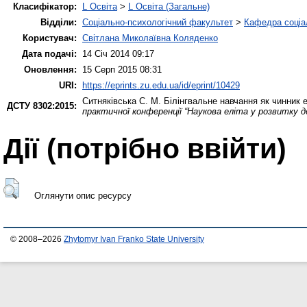
Класифікатор:
L Освіта
>
L Освіта (Загальне)
Відділи:
Соціально-психологічний факультет
>
Кафедра соціа
Користувач:
Світлана Миколаївна Коляденко
Дата подачі:
14 Січ 2014 09:17
Оновлення:
15 Серп 2015 08:31
URI:
https://eprints.zu.edu.ua/id/eprint/10429
Ситняківська С. М.
Білінгвальне навчання як чинник е
ДСТУ 8302:2015:
практичної конференції “Наукова еліта у розвитку д
Дії ​​(потрібно ввійти)
Оглянути опис ресурсу
© 2008–2026
Zhytomyr Ivan Franko State University