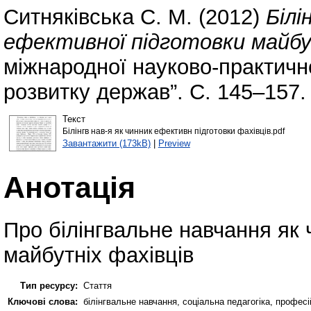
Ситняківська С. М.
(2012)
Білі
ефективної підготовки майбу
міжнародної науково-практично
розвитку держав”. С. 145–157.
Текст
Білінгв нав-я як чинник ефективн підготовки фахівців.pdf
Завантажити (173kB)
|
Preview
Анотація
Про білінгвальне навчання як 
майбутніх фахівців
Тип ресурсу:
Стаття
Ключові слова:
білінгвальне навчання, соціальна педагогіка, професі