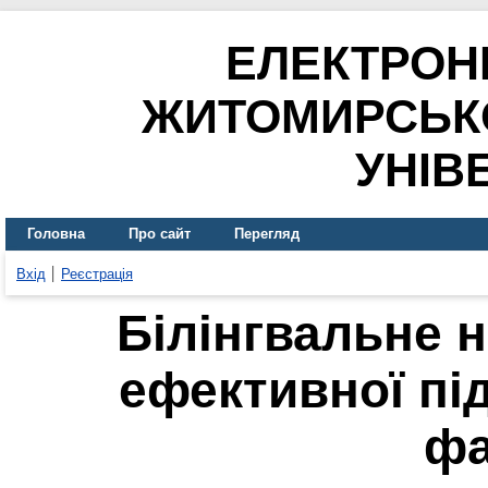
ЕЛЕКТРОН
ЖИТОМИРСЬК
УНІВ
Головна
Про сайт
Перегляд
Вхід
Реєстрація
Білінгвальне 
ефективної пі
фа