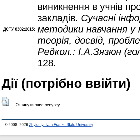
виникнення в учнів пр
закладів.
Сучасні інфо
методики навчання у п
ДСТУ 8302:2015:
теорія, досвід, пробле
Редкол.: І.А.Зязюн (го
128.
Дії ​​(потрібно ввійти)
Оглянути опис ресурсу
© 2008–2026
Zhytomyr Ivan Franko State University