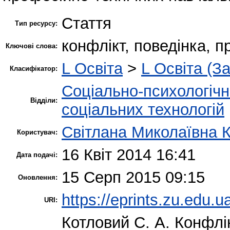
Стаття
Тип ресурсу:
конфлікт, поведінка, п
Ключові слова:
L Освіта
>
L Освіта (З
Класифікатор:
Соціально-психологіч
Відділи:
соціальних технологій
Світлана Миколаївна 
Користувач:
16 Квіт 2014 16:41
Дата подачі:
15 Серп 2015 09:15
Оновлення:
https://eprints.zu.edu.u
URI:
Котловий С. А.
Конфлік