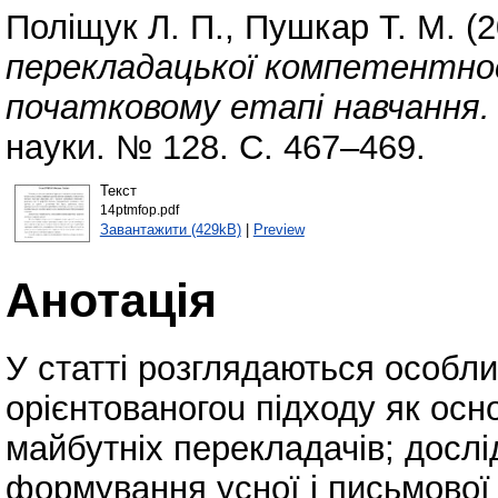
Поліщук Л. П.
,
Пушкар Т. М.
(2
перекладацької компетентнос
початковому етапі навчання.
науки. № 128. С. 467–469.
Текст
14ptmfop.pdf
Завантажити (429kB)
|
Preview
Анотація
У статті розглядаються особл
орієнтованогоu підходу як ос
майбутніх перекладачів; досл
формування усної і письмової 