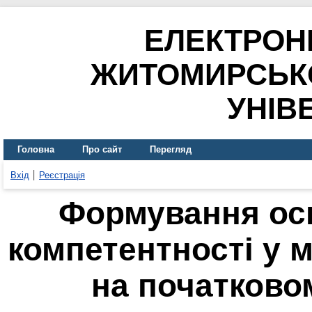
ЕЛЕКТРОН
ЖИТОМИРСЬК
УНІВ
Головна
Про сайт
Перегляд
Вхід
Реєстрація
Формування ос
компетентності у 
на початково