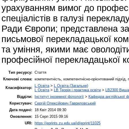
урахуванням вимог до професі
спеціалістів в галузі переклад
Ради Європи; представлена за
письмової перекладацької комп
та уміння, якими має оволоді
професійної перекладацької к
Тип ресурсу:
Стаття
Ключові слова:
компетентність, компетентнісно-орієнтований підхід,
L Освіта
>
L Освіта (Загальне)
Класифікатор:
L Освіта
>
LB Теорія і практика освіти
>
LB2300 Вища 
Відділи:
Інститут іноземної філології
>
Кафедра англійської ф
Користувач:
Сергій Олексійович Гавриловський
Дата подачі:
18 Квіт 2014 09:30
Оновлення:
15 Серп 2015 09:16
URI:
https://eprints.zu.edu.ua/id/eprint/11025