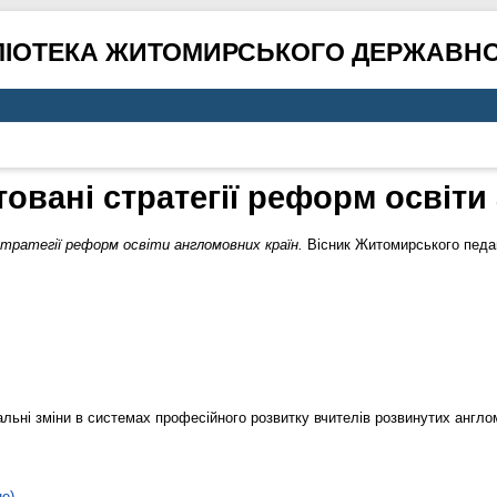
ЛІОТЕКА ЖИТОМИРСЬКОГО ДЕРЖАВНО
овані стратегії реформ освіти
стратегії реформ освіти англомовних країн.
Вісник Житомирського педаго
льні зміни в системах професійного розвитку вчителів розвинутих англо
не)