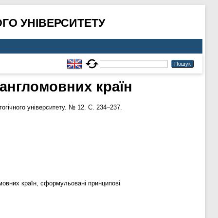
ГО УНІВЕРСИТЕТУ
 англомовних країн
гічного університету. № 12. С. 234–237.
мовних країн, сформульовані принципові