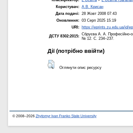
Користувач:
А.В. Крисан
Дата подачі:
28 Жовт 2008 07:43
Оновлення:
03 Серп 2025 15:19
URI:
https://eprints.zu.edu.ua/id/ep
Сбруєва А. А.
Професійно-ор
ДСТУ 8302:2015:
№ 12. С. 234–237.
Дії ​​(потрібно ввійти)
Оглянути опис ресурсу
© 2008–2026
Zhytomyr Ivan Franko State University