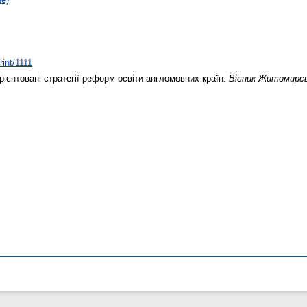
rint/1111
ієнтовані стратегії реформ освіти англомовних країн.
Вісник Житомирсь