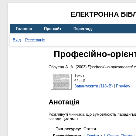
ЕЛЕКТРОННА БІБ
Головна
Про сайт
Перегляд
Вхід
Реєстрація
Професійно-орієнт
Сбруєва А. А.
(2003)
Професійно-орієнтовані 
Текст
62.pdf
Завантажити (118kB)
|
Preview
Анотація
Розглянуті чинники, що зумовлюють парадигма
засади цих змін.
Тип ресурсу:
Стаття
Класифікатор:
L Освіта
>
L Освіта (Загаль