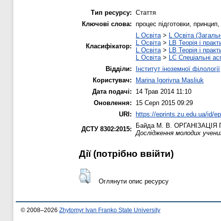
Тип ресурсу:
Стаття
Ключові слова:
процес підготовки, принцип,
L Освіта
>
L Освіта (Загаль
L Освіта
>
LB Теорія і практ
Класифікатор:
L Освіта
>
LB Теорія і практ
L Освіта
>
LC Спеціальні ас
Відділи:
Інститут іноземної філології
Користувач:
Marina Igorivna Masliuk
Дата подачі:
14 Трав 2014 11:10
Оновлення:
15 Серп 2015 09:29
URI:
https://eprints.zu.edu.ua/id/e
Байда М. В.
ОРГАНІЗАЦІЯ 
ДСТУ 8302:2015:
Дослідження молодих учени
Дії ​​(потрібно ввійти)
Оглянути опис ресурсу
© 2008–2026
Zhytomyr Ivan Franko State University