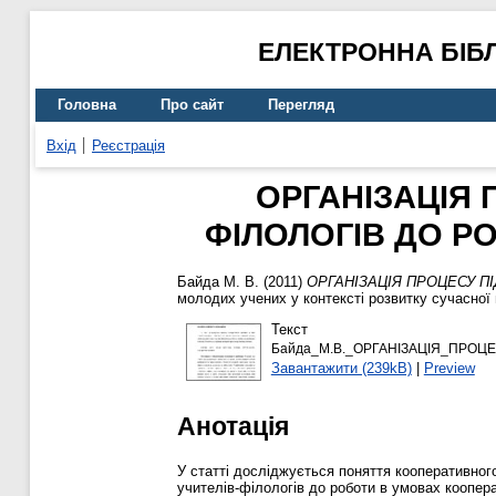
ЕЛЕКТРОННА БІБ
Головна
Про сайт
Перегляд
Вхід
Реєстрація
ОРГАНІЗАЦІЯ 
ФІЛОЛОГІВ ДО Р
Байда М. В.
(2011)
ОРГАНІЗАЦІЯ ПРОЦЕСУ П
молодих учених у контексті розвитку сучасної 
Текст
Байда_М.В._ОРГАНІЗАЦІЯ_ПРОЦ
Завантажити (239kB)
|
Preview
Анотація
У статті досліджується поняття кооперативного
учителів-філологів до роботи в умовах коопер