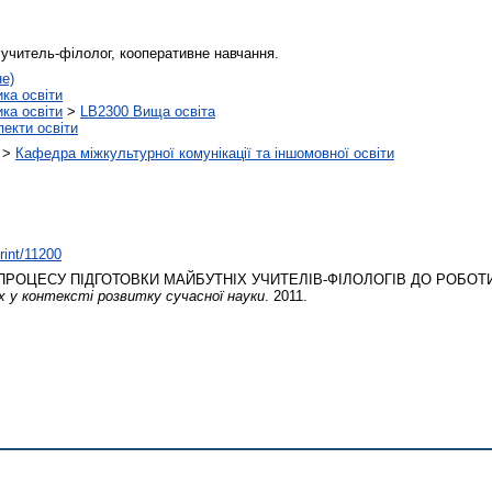
 учитель-філолог, кооперативне навчання.
не)
ика освіти
ика освіти
>
LB2300 Вища освіта
пекти освіти
>
Кафедра міжкультурної комунікації та іншомовної освіти
print/11200
ПРОЦЕСУ ПІДГОТОВКИ МАЙБУТНІХ УЧИТЕЛІВ-ФІЛОЛОГІВ ДО РОБО
х у контексті розвитку сучасної науки
. 2011.