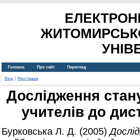
ЕЛЕКТРОН
ЖИТОМИРСЬК
УНІВ
Головна
Про сайт
Перегляд
Вхід
Реєстрація
Дослідження стану
учителів до дис
Бурковська Л. Д.
(2005)
Дослі