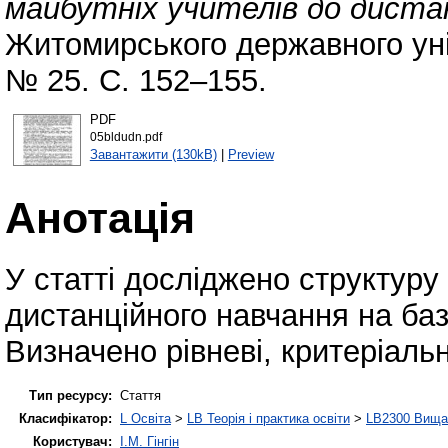
майбутніх учителів до диста
Житомирського державного уні
№ 25. С. 152–155.
PDF
05bldudn.pdf
Завантажити (130kB)
|
Preview
Анотація
У статті досліджено структуру
дистанційного навчання на баз
Визначено рівневі, критеріальн
Тип ресурсу:
Стаття
Класифікатор:
L Освіта
>
LB Теорія і практика освіти
>
LB2300 Вища 
Користувач:
І.М. Гінгін