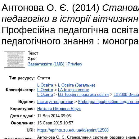
Антонова О. Є.
(2014)
Становл
педагогіки в історії вітчизнян
Професійна педагогічна освіта
педагогічного знання : моногра
Текст
2.pdf
Завантажити (1MB)
|
Preview
Тип ресурсу:
Стаття
L Освіта
>
L Освіта (Загальне)
Класифікатор:
L Освіта
>
LA Історія освіти
L Освіта
>
LB Теорія і практика освіти
>
LB2300 Вища 
Відділи:
Інститут педагогіки
>
Кафедра професійно-педагогічної
Користувач:
Наталія Петрівна Бірук
Дата подачі:
11 Вер 2014 09:06
Оновлення:
15 Серп 2015 10:57
URI:
https://eprints.zu.edu.ua/id/eprint/12508
Антонова О. Є.
Становлення системи базових знань з п