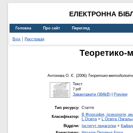
ЕЛЕКТРОННА БІБ
Головна
Про сайт
Перегляд
Вхід
Реєстрація
Теоретико-м
Антонова О. Є.
(2006)
Теоретико-методологічн
Текст
7.pdf
Завантажити (384kB)
|
Preview
Тип ресурсу:
Стаття
B Філософія, психологія, рел
Класифікатор:
L Освіта
>
L Освіта (Загаль
Відділи:
Інститут педагогіки
>
Кафедр
Користувач:
Наталія Петрівна Бірук