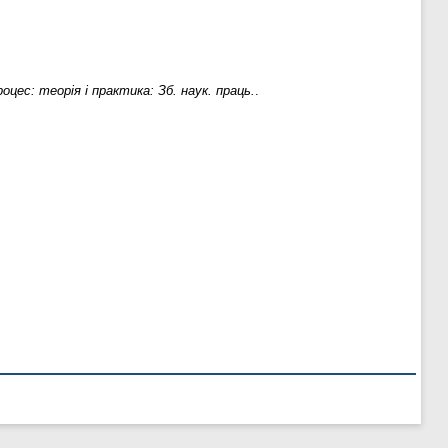
оцес: теорія і практика: Зб. наук. праць.
.