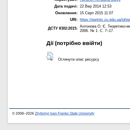
Дата подачі:
22 Вер 2014 12:53
Оновлення:
15 Серп 2015 11:07
URI:
https://eprints.zu.edu.ua/id/e
Антонова О. Є.
Теоретико-ме
ДСТУ 8302:2015:
2006. № 1. С. 7–17.
Дії ​​(потрібно ввійти)
Оглянути опис ресурсу
© 2008–2026
Zhytomyr Ivan Franko State University