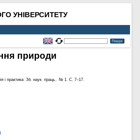
ГО УНІВЕРСИТЕТУ
ення природи
я і практика: Зб. наук. праць.. № 1. С. 7–17.
я