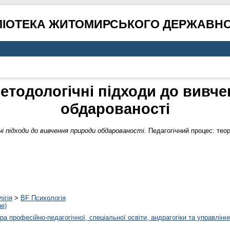
ЛІОТЕКА ЖИТОМИРСЬКОГО ДЕРЖАВНО
етодологічні підходи до вивч
обдарованості
і підходи до вивчення природи обдарованості.
Педагогічний процес: теорі
ігія
>
BF Психологія
не)
а професійно-педагогічної, спеціальної освіти, андрагогіки та управлінн