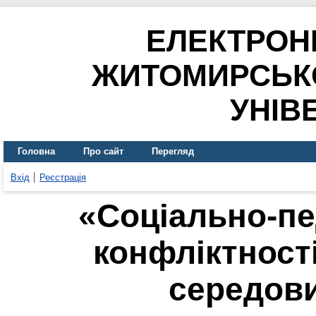
ЕЛЕКТРОН
ЖИТОМИРСЬК
УНІВ
Головна
Про сайт
Перегляд
Вхід
Реєстрація
«Соціально-пе
конфліктност
середов