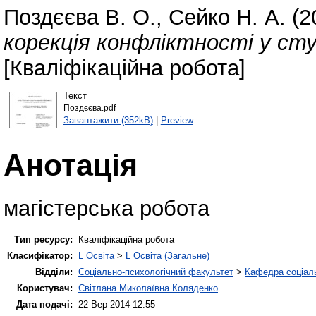
Поздєєва В. О.
,
Сейко Н. А.
(2
корекція конфліктності у ст
[Кваліфікаційна робота]
Текст
Поздєєва.pdf
Завантажити (352kB)
|
Preview
Анотація
магістерська робота
Тип ресурсу:
Кваліфікаційна робота
Класифікатор:
L Освіта
>
L Освіта (Загальне)
Відділи:
Соціально-психологічний факультет
>
Кафедра соціаль
Користувач:
Світлана Миколаївна Коляденко
Дата подачі:
22 Вер 2014 12:55