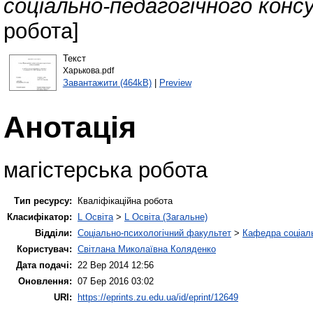
соціально-педагогічного конс
робота]
Текст
Харькова.pdf
Завантажити (464kB)
|
Preview
Анотація
магістерська робота
Тип ресурсу:
Кваліфікаційна робота
Класифікатор:
L Освіта
>
L Освіта (Загальне)
Відділи:
Соціально-психологічний факультет
>
Кафедра соціаль
Користувач:
Світлана Миколаївна Коляденко
Дата подачі:
22 Вер 2014 12:56
Оновлення:
07 Бер 2016 03:02
URI:
https://eprints.zu.edu.ua/id/eprint/12649