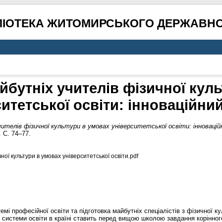
ЛІОТЕКА ЖИТОМИРСЬКОГО ДЕРЖАВНО
йбутніх учителів фізичної кул
итетської освіти: інноваційни
ителів фізичної культури в умовах університетської освіти: інновацій
 С. 74–77.
ної культури в умовах університетської освіти.pdf
мі професійної освіти та підготовка майбутніх спеціалістів з фізичної ку
 системи освіти в країні ставить перед вищою школою завдання корінног