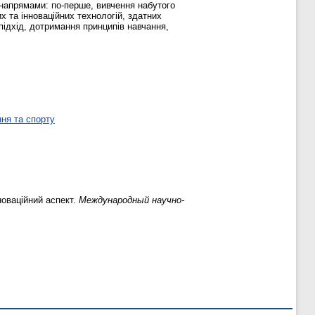
 напрямами: по-перше, вивчення набутого
х та інноваційних технологій, здатних
підхід, дотримання принципів навчання,
ня та спорту
новаційний аспект.
Международный научно-