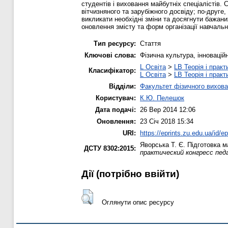
студентів і виховання майбутніх спеціалістів.
вітчизняного та зарубіжного досвіду; по-друге,
викликати необхідні зміни та досягнути бажан
оновлення змісту та форм організації навчальн
Тип ресурсу:
Стаття
Ключові слова:
Фізична культура, інноваційн
L Освіта
>
LB Теорія і практ
Класифікатор:
L Освіта
>
LB Теорія і практ
Відділи:
Факультет фізичного вихова
Користувач:
К.Ю. Пелешок
Дата подачі:
26 Вер 2014 12:06
Оновлення:
23 Січ 2018 15:34
URI:
https://eprints.zu.edu.ua/id/e
Яворська Т. Є.
Підготовка ма
ДСТУ 8302:2015:
практический конгресс пед
Дії ​​(потрібно ввійти)
Оглянути опис ресурсу