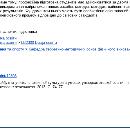
 Саме тому, професійна підготовка студентів має здійснюватися за двома
 використання найрізноманітніших засобів, методів, методик, найновітніши
их результатів. Фундаментом цього мають бути особистісно-орієнтований 
о-виховного процесу відповідно до світових стандартів.
і аспекти, підготовка
ика освіти
ика освіти
>
LB2300 Вища освіта
ння та спорту
>
Кафедра теоретико-методичних основ фізичного вихован
print/12808
йбутніх учителів фізичної культури в умовах університетської освіти: ін
агогов и психологов
. 2013. С. 74–77.