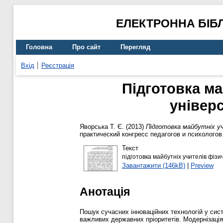
ЕЛЕКТРОННА БІБ
Головна
Про сайт
Перегляд
Вхід
Реєстрація
Підготовка ма
універс
Яворська Т. Є.
(2013)
Підготовка майбутніх уч
практический конгресс педагогов и психологов.
Текст
підготовка майбутніх учителів фізич
Завантажити (146kB)
|
Preview
Анотація
Пошук сучасних інноваційних технологій у систе
важливих державних пріоритетів. Модернізація