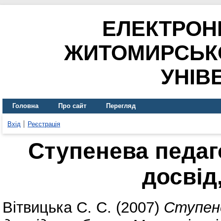
ЕЛЕКТРОН
ЖИТОМИРСЬК
УНІВ
Головна
Про сайт
Перегляд
Вхід
Реєстрація
Ступенева педаго
досвід
Вітвицька С. С.
(2007)
Ступене