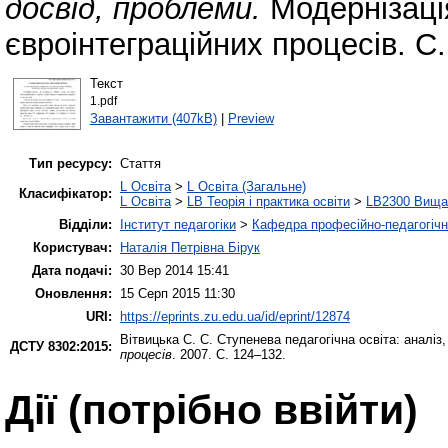
досвід, проблеми.
Модернізація
євроінтеграційних процесів. С
Текст
1.pdf
Завантажити (407kB)
|
Preview
Тип ресурсу:
Стаття
L Освіта
>
L Освіта (Загальне)
Класифікатор:
L Освіта
>
LB Теорія і практика освіти
>
LB2300 Вища 
Відділи:
Інститут педагогіки
>
Кафедра професійно-педагогічної
Користувач:
Наталія Петрівна Бірук
Дата подачі:
30 Вер 2014 15:41
Оновлення:
15 Серп 2015 11:30
URI:
https://eprints.zu.edu.ua/id/eprint/12874
Вітвицька С. С.
Ступенева педагогічна освіта: аналіз
ДСТУ 8302:2015:
процесів
. 2007. С. 124–132.
Дії ​​(потрібно ввійти)