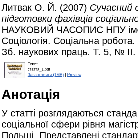
Литвак О. Й.
(2007)
Сучасний 
підготовки фахівців соціально
НАУКОВИЙ ЧАСОПИС НПУ імені
Соціологія. Соціальна робота.
Зб. наукових праць. Т. 5, № ІІ.
Текст
стаття_1.pdf
Завантажити (1MB)
|
Preview
Анотація
У статті розглядаються станда
соціальної сфери рівня магістр
Польщі. Представлені стандар