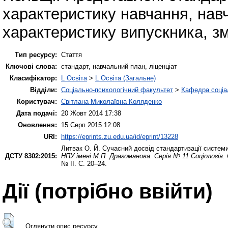
характеристику навчання, нав
характеристику випускника, зм
Тип ресурсу:
Стаття
Ключові слова:
стандарт, навчальний план, ліценціат
Класифікатор:
L Освіта
>
L Освіта (Загальне)
Відділи:
Соціально-психологічний факультет
>
Кафедра соціа
Користувач:
Світлана Миколаївна Коляденко
Дата подачі:
20 Жовт 2014 17:38
Оновлення:
15 Серп 2015 12:08
URI:
https://eprints.zu.edu.ua/id/eprint/13228
Литвак О. Й.
Сучасний досвід стандартизації системи
ДСТУ 8302:2015:
НПУ імені М.П. Драгоманова. Серія № 11 Соціологія. 
№ ІІ. С. 20–24.
Дії ​​(потрібно ввійти)
Оглянути опис ресурсу