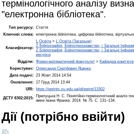
термінологічного аналізу визн
"електронна бібліотека".
Тип ресурсу:
Стаття
Ключові слова:
електронна бібліотека, цифрова бібліотека, віртуальна
L Освіта
>
L Освіта (Загальне)
Z Бібліографія, Бібліотекознавство, і Загальні Інфор
Класифікатор:
Z Бібліографія, Бібліотекознавство, і Загальні Інфор
ресурси
Відділи:
Фізико-математичний факультет
>
Кафедра комп’ютер
Користувач:
Олександр Сергійович Яценко
Дата подачі:
23 Жовт 2014 14:54
Оновлення:
17 Груд 2014 13:44
URI:
https://eprints.zu.edu.ua/id/eprint/13302
Прилуцька Н. С.
Понятійно-термінологічний аналіз по
ДСТУ 8302:2015:
імені Івана Франка
. 2014. № 75. С. 131–134.
Дії ​​(потрібно ввійти)