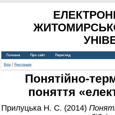
ЕЛЕКТРОН
ЖИТОМИРСЬК
УНІВ
Головна
Про сайт
Перегляд
Вхід
Реєстрація
Понятійно-терм
поняття «елек
Прилуцька Н. С.
(2014)
Поняті