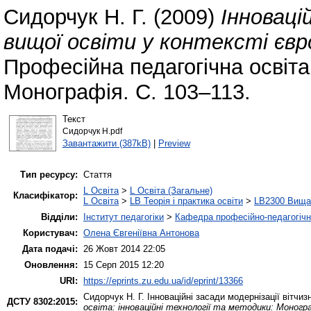
Сидорчук Н. Г.
(2009)
Інноваці
вищої освіти у контексті євр
Професійна педагогічна освіта:
Монографія. С. 103–113.
Текст
Сидорчук Н.pdf
Завантажити (387kB)
|
Preview
Тип ресурсу:
Стаття
L Освіта
>
L Освіта (Загальне)
Класифікатор:
L Освіта
>
LB Теорія і практика освіти
>
LB2300 Вища 
Відділи:
Інститут педагогіки
>
Кафедра професійно-педагогічної
Користувач:
Олена Євгеніївна Антонова
Дата подачі:
26 Жовт 2014 22:05
Оновлення:
15 Серп 2015 12:20
URI:
https://eprints.zu.edu.ua/id/eprint/13366
Сидорчук Н. Г.
Інноваційні засади модернізації вітчиз
ДСТУ 8302:2015:
освіта: інноваційні технології та методики: Моногр