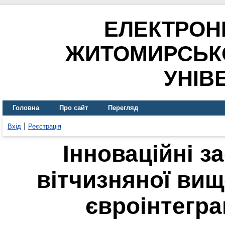
ЕЛЕКТРОН
ЖИТОМИРСЬК
УНІВ
Головна
Про сайт
Перегляд
Вхід
Реєстрація
Інноваційні з
вітчизняної вищо
євроінтегра