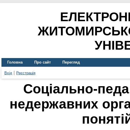
ЕЛЕКТРОН
ЖИТОМИРСЬК
УНІВ
Головна
Про сайт
Перегляд
Вхід
Реєстрація
Соціально-педаг
недержавних орган
поняті