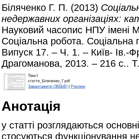
Біляченко Г. П.
(2013)
Соціальн
недержавних організаціях: ка
Науковий часопис НПУ імені М
Соціальна робота. Соціальна п
Випуск 17. – Ч. 1. – Київ- Ів.-
Драгоманова, 2013. – 216 с.. Т
Текст
стаття_Біляченко_Г.pdf
Завантажити (365kB)
|
Preview
Анотація
у статті розглядаються основні
стосуються функціонування не