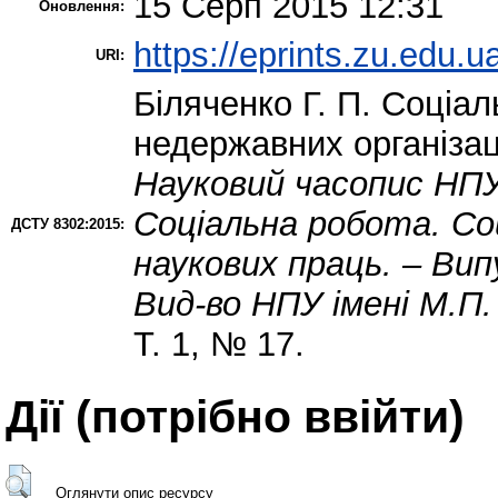
15 Серп 2015 12:31
Оновлення:
https://eprints.zu.edu.u
URI:
Біляченко Г. П.
Соціаль
недержавних організаці
Науковий часопис НПУ 
Соціальна робота. Соц
ДСТУ 8302:2015:
наукових праць. – Випус
Вид-во НПУ імені М.П.
Т. 1, № 17.
Дії ​​(потрібно ввійти)
Оглянути опис ресурсу