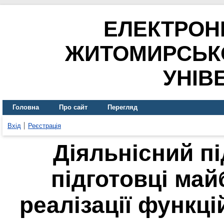
ЕЛЕКТРОН
ЖИТОМИРСЬК
УНІВ
Головна
Про сайт
Перегляд
Вхід
Реєстрація
Діяльнісний пі
підготовці май
реалізації функц