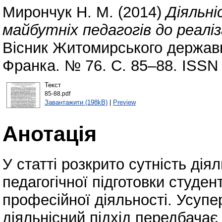
Мирончук Н. М.
(2014)
Діяльні
майбутніх педагогів до реалі
Вісник Житомирського державно
Франка. № 76. С. 85–88. ISSN
Текст
85-88.pdf
Завантажити (198kB)
|
Preview
Анотація
У статті розкрито сутність дія
педагогічної підготовки студент
професійної діяльності. Усупе
діяльнісний підхід передбачає