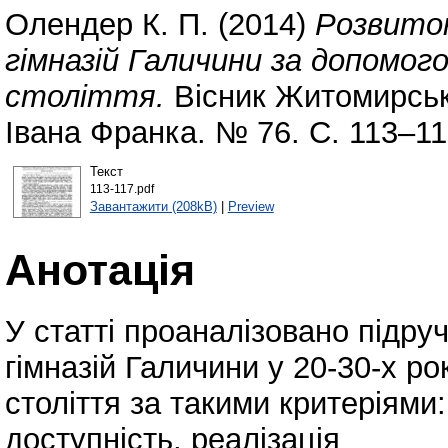
Олендер К. П.
(2014)
Розвиток
гімназій Галичини за допомого
століття.
Вісник Житомирсько
Івана Франка. № 76. С. 113–11
Текст
113-117.pdf
Завантажити (208kB)
|
Preview
Анотація
У статті проаналізовано підру
гімназій Галичини у 20-30-х р
століття за такими критеріями:
доступність, реалізація