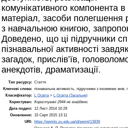
комунікативного компонента в 
матеріал, засоби полегшення 
з навчальною книгою, запропо
Доведено, що ці підручники с
пізнавальної активності завдя
загадок, прислів’їв, головолом
анекдотів, драматизації.
Тип ресурсу:
Стаття
Ключові слова:
пізнавальна активність, підручники з іноземних мов, г
Класифікатор:
L Освіта
>
L Освіта (Загальне)
Користувач:
Користувачі 2944 не знайдено.
Дата подачі:
12 Лист 2014 10:29
Оновлення:
15 Серп 2015 13:11
URI:
https://eprints.zu.edu.ua/id/eprint/13939