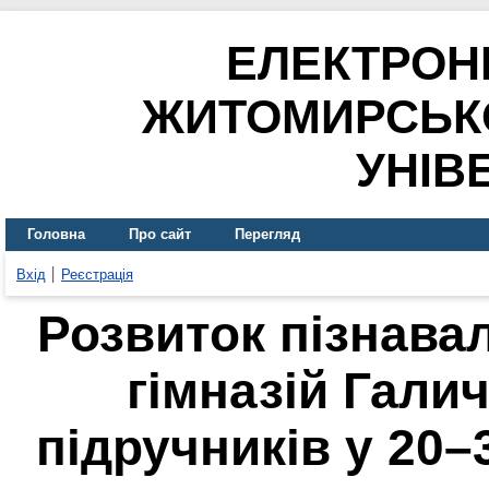
ЕЛЕКТРОН
ЖИТОМИРСЬК
УНІВ
Головна
Про сайт
Перегляд
Вхід
Реєстрація
Розвиток пізнавал
гімназій Гали
підручників у 20–