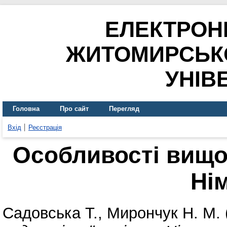
ЕЛЕКТРОН
ЖИТОМИРСЬК
УНІВ
Головна
Про сайт
Перегляд
Вхід
Реєстрація
Особливості вищої
Ні
Садовська Т.
,
Мирончук Н. М.