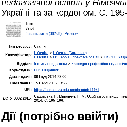
педагогічної освіти у Німеччин
Україні та за кордоном. С. 195
Текст
28.pdf
Завантажити (362kB)
|
Preview
Тип ресурсу:
Стаття
L Освіта
>
L Освіта (Загальне)
Класифікатор:
L Освіта
>
LB Теорія і практика освіти
>
LB2300 Вища 
Відділи:
Інститут педагогіки
>
Кафедра професійно-педагогічної
Користувач:
Н.Р. Міщанчук
Дата подачі:
09 Груд 2014 23:00
Оновлення:
15 Серп 2015 13:56
URI:
https://eprints.zu.edu.ua/id/eprint/14461
Садовська Т.
,
Мирончук Н. М.
Особливості вищої педа
ДСТУ 8302:2015:
2014. С. 195–196.
Дії ​​(потрібно ввійти)