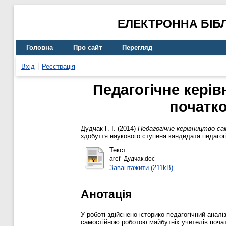
ЕЛЕКТРОННА БІБ
Головна
Про сайт
Перегляд
Вхід
Реєстрація
Педагогічне кері
початко
Дудчак Г. І.
(2014)
Педагогічне керівництво с
здобуття наукового ступеня кандидата педагог
Текст
aref_Дудчак.doc
Завантажити (211kB)
Анотація
У роботі здійснено історико-педагогічний анал
самостійною роботою майбутніх учителів почат