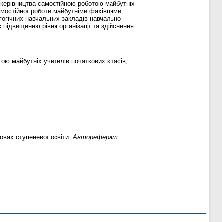
о керівництва самостійною роботою майбутніх
 самостійної роботи майбутніми фахівцями.
огічних навчальних закладів навчально-
 підвищенню рівня організації та здійснення
тою майбутніх учителів початкових класів,
овах ступеневої освіти.
Автореферат