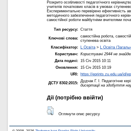
Розкрито особливості педагогічного керівницт
учителів початкових класів в умовах ступеневої
Експериментально перевірено ефективність ав
методичного забезпечення педагогічного керівн
самостійної роботи майбутніми вчителями поча
Тип ресурсу:
Стаття
самостійна робота, самостій
Ключові слова:
ступенева освіта
Класифікатор:
L Освіта
>
L Освіта (Загаль
Користувач:
Користувачі 2944 не знайде
Дата подачі:
15 Січ 2015 10:11
Оновлення:
15 Січ 2015 10:19
URI:
https://eprints.zu.edu.ua/id/e
Дудчак Г. І.
Педагогічне кері
ДСТУ 8302:2015:
дисертації на здобуття на
Дії ​​(потрібно ввійти)
Оглянути опис ресурсу
© 2008–2026
Zhytomyr Ivan Franko State University