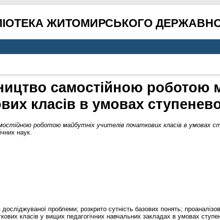
ЛІОТЕКА ЖИТОМИРСЬКОГО ДЕРЖАВНО
вництво самостійною роботою м
вих класів в умовах ступенево
амостійною роботою майбутніх учителів початкових класів в умовах ст
ічних наук.
із досліджуваної проблеми; розкрито сутність базових понять; проаналізо
кових класів у вищих педагогічних навчальних закладах в умовах ступен