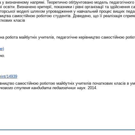
ва у визначеному напрямі. Теоретично обґрунтовано модель педагогічног
 освіти. Визначено критерії, показники і рівні організації та здійснення
торської моделі шляхом упровадження у навчальний процес вищих педаг
ицтва самостійною роботою студентів. Доведено, що її реалізація сприяє
ткових класів
на робота майбутніх учителів, педагогічне керівництво самостійною робо
не)
но.
print/14939
вництво самостійною роботою майбутніх учителів початкових класів в ум
укового ступеня кандидата педагогічних наук
. 2014.