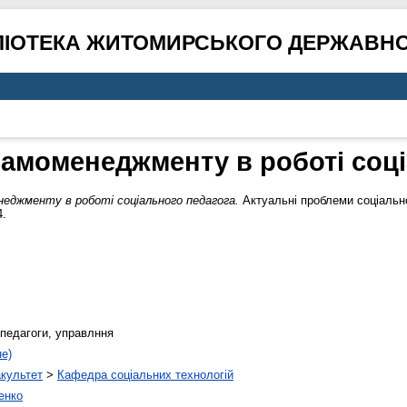
ЛІОТЕКА ЖИТОМИРСЬКОГО ДЕРЖАВНО
самоменеджменту в роботі соц
неджменту в роботі соціального педагога.
Актуальні проблеми соціальної
4.
педагоги, управлння
не)
акультет
>
Кафедра соціальних технологій
енко