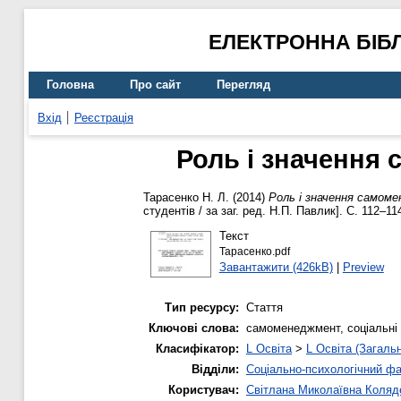
ЕЛЕКТРОННА БІБ
Головна
Про сайт
Перегляд
Вхід
Реєстрація
Роль і значення 
Тарасенко Н. Л.
(2014)
Роль і значення самоме
студентів / за заг. ред. Н.П. Павлик]. С. 112–11
Текст
Тарасенко.pdf
Завантажити (426kB)
|
Preview
Тип ресурсу:
Стаття
Ключові слова:
самоменеджмент, соціальні 
Класифікатор:
L Освіта
>
L Освіта (Загаль
Відділи:
Соціально-психологічний ф
Користувач:
Світлана Миколаївна Коляд