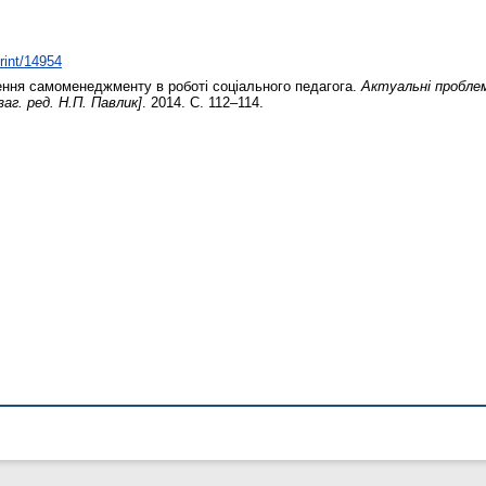
print/14954
ення самоменеджменту в роботі соціального педагога.
Актуальні проблем
заг. ред. Н.П. Павлик]
. 2014. С. 112–114.