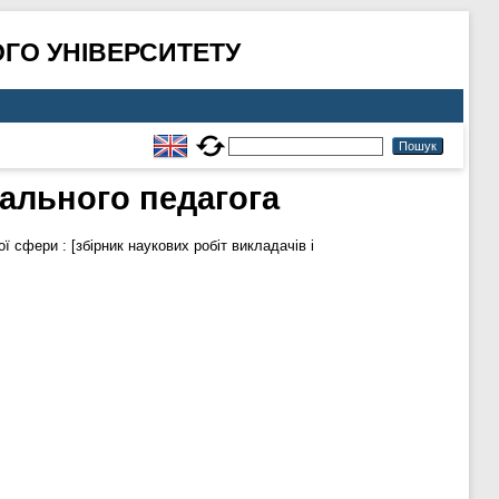
ГО УНІВЕРСИТЕТУ
іального педагога
 сфери : [збірник наукових робіт викладачів і