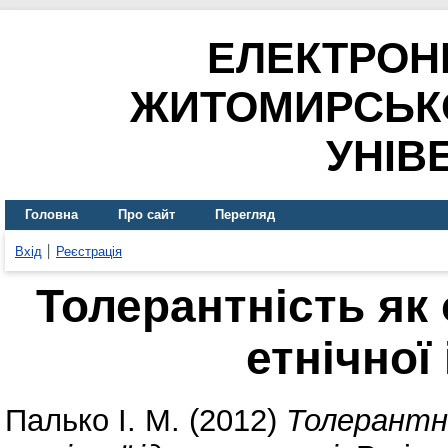
ЕЛЕКТРОН
ЖИТОМИРСЬК
УНІВ
Головна
Про сайт
Перегляд
Вхід
Реєстрація
Толерантність як 
етнічної
Палько І. М.
(2012)
Толерантні