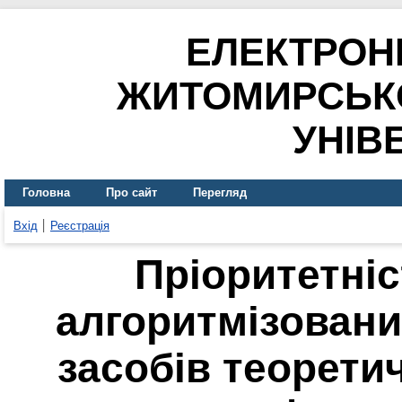
ЕЛЕКТРОН
ЖИТОМИРСЬК
УНІВ
Головна
Про сайт
Перегляд
Вхід
Реєстрація
Пріоритетні
алгоритмізовани
засобів теорети