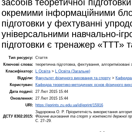
засобів теоретичної підготовки
окремими інформаційними блок
підготовки у фехтуванні упро
універсальними навчально-ігр
підготовки є тренажер «ТТТ» т
Тип ресурсу:
Стаття
Ключові слова:
теоретична підготовка, фехтування, алгоритмізовані 
Класифікатор:
L Освіта
>
L Освіта (Загальне)
Відділи:
Факультет фізичного виховання та спорту
>
Кафедра 
Користувач:
Кафедра теоретико-методичних основ фізичного вихо
Дата подачі:
27 Лют 2015 15:44
Оновлення:
27 Лют 2015 15:44
URI:
https://eprints.zu.edu.ua/id/eprint/15916
Задорожна О. Р.
Пріоритетність використання алгорит
ДСТУ 8302:2015:
Фізичне виховання та спорт у контексті держної пр
С. 27–29.