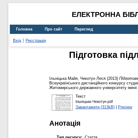
ЕЛЕКТРОННА БІБ
Головна
Про сайт
Перегляд
Вхід
Реєстрація
Підготовка під
Ільніцька Майя
,
Чекотун Леся
(2013)
Підготовк
Всеукраїнського дистанційного конкурсу студент
Житомирського державного університету імені 
Текст
Ільніцька-Чекотун.pdf
Завантажити (313kB)
|
Preview
Анотація
Тип ресурсу:
Стаття