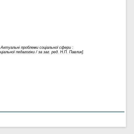
.
Актуальні проблеми соціальної сфери :
льної педагогіки / за заг. ред. Н.П. Павлик].