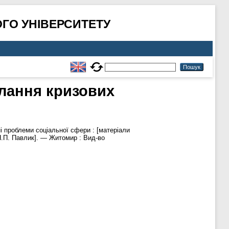
ГО УНІВЕРСИТЕТУ
олання кризових
 проблеми соціальної сфери : [матеріали
 Н.П. Павлик]. — Житомир : Вид-во