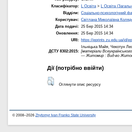
Класифікатор:
L Освіта
>
L Освіта (Загаль
Відділи:
Соціально-психологічний ф
Користувач:
Світлана Миколаївна Коляд
Дата подачі:
25 Бер 2015 14:34
Оновлення:
25 Бер 2015 14:34
URI:
https://eprints.zu.edu.ua/id/e
Ільніцька Майя
,
Чекотун Ле
ДСТУ 8302:2015:
[матеріали Всеукраїнського 
— Житомир : Вид-во Житоми
Дії ​​(потрібно ввійти)
Оглянути опис ресурсу
© 2008–2026
Zhytomyr Ivan Franko State University