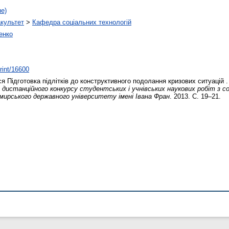
не)
акультет
>
Кафедра соціальних технологій
енко
print/16600
ся
Підготовка підлітків до конструктивного подолання кризових ситуацій 
дистанційного конкурсу студентських і учнівських наукових робіт з соціа
рського державного університету імені Івана Фран
. 2013. С. 19–21.