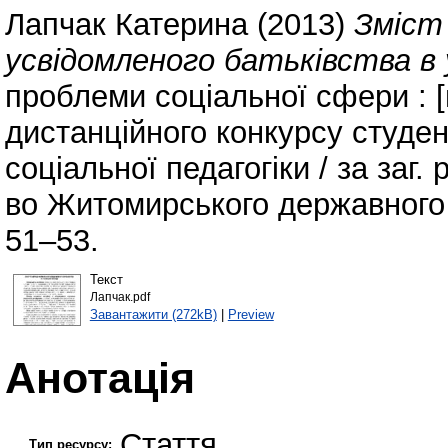
Лапчак Катерина
(2013)
Зміст
усвідомленого батьківства в у
проблеми соціальної сфери : 
дистанційного конкурсу студент
соціальної педагогіки / за заг
во Житомирського державного у
51–53.
Текст
Лапчак.pdf
Завантажити (272kB)
|
Preview
Анотація
Стаття
Тип ресурсу: