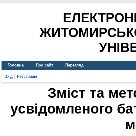
ЕЛЕКТРОН
ЖИТОМИРСЬК
УНІВ
Головна
Про сайт
Перегляд
Вхід
Реєстрація
Зміст та ме
усвідомленого бат
м