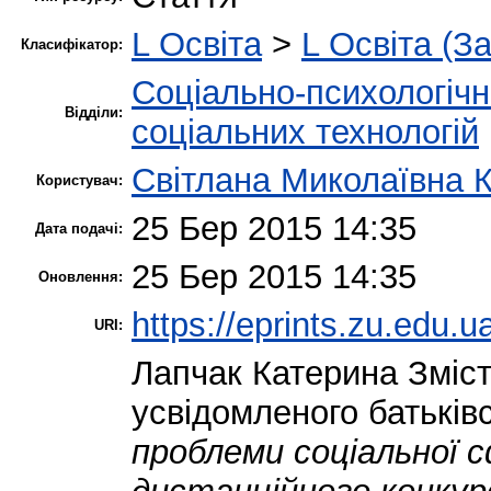
L Освіта
>
L Освіта (З
Класифікатор:
Соціально-психологіч
Відділи:
соціальних технологій
Світлана Миколаївна 
Користувач:
25 Бер 2015 14:35
Дата подачі:
25 Бер 2015 14:35
Оновлення:
https://eprints.zu.edu.u
URI:
Лапчак Катерина
Зміст
усвідомленого батьківс
проблеми соціальної с