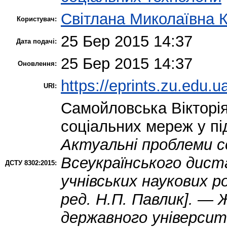
Світлана Миколаївна 
Користувач:
25 Бер 2015 14:37
Дата подачі:
25 Бер 2015 14:37
Оновлення:
https://eprints.zu.edu.u
URI:
Самойловська Вікторі
соціальних мереж у пі
Актуальні проблеми со
Всеукраїнського дист
ДСТУ 8302:2015:
учнівських наукових ро
ред. Н.П. Павлик]. —
державного університе