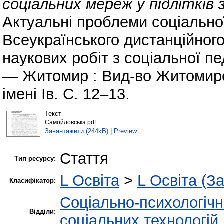
соціальних мереж у підлітків
Актуальні проблеми соціальної
Всеукраїнського дистанційного
наукових робіт з соціальної пед
— Житомир : Вид-во Житомирс
імені Ів. С. 12–13.
Текст
Самойловська.pdf
Завантажити (244kB)
|
Preview
Стаття
Тип ресурсу:
L Освіта
>
L Освіта (З
Класифікатор:
Соціально-психологіч
Відділи:
соціальних технологій