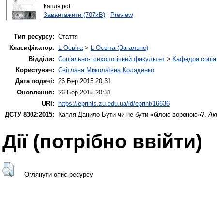
Капля.pdf
Завантажити (707kB)
|
Preview
Тип ресурсу:
Стаття
Класифікатор:
L Освіта
>
L Освіта (Загальне)
Відділи:
Соціально-психологічний факультет
>
Кафедра соціа
Користувач:
Світлана Миколаївна Коляденко
Дата подачі:
26 Бер 2015 20:31
Оновлення:
26 Бер 2015 20:31
URI:
https://eprints.zu.edu.ua/id/eprint/16636
ДСТУ 8302:2015:
Капля Данило
Бути чи не бути «білою вороною»?.
Ак
Дії ​​(потрібно ввійти)
Оглянути опис ресурсу