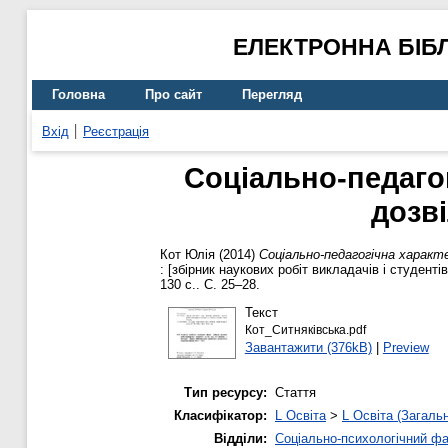
ЕЛЕКТРОННА БІБ
Головна
Про сайт
Перегляд
Вхід
Реєстрація
Соціально-педагог
дозві
Кот Юлія
(2014)
Соціально-педагогічна характ
: [збірник наукових робіт викладачів і студент
130 с.. С. 25–28.
Текст
Кот_Ситняківська.pdf
Завантажити (376kB)
|
Preview
Тип ресурсу:
Стаття
Класифікатор:
L Освіта
>
L Освіта (Загаль
Відділи:
Соціально-психологічний ф