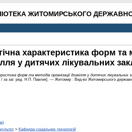
ЛІОТЕКА ЖИТОМИРСЬКОГО ДЕРЖАВНО
ічна характеристика форм та м
лля у дитячих лікувальних за
еристика форм та методів організації дозвілля у дитячих лікувальних з
ів / за заг. ред. Н.П. Павлик]. — Житомир : Вид-во Житомирського держав
не)
акультет
>
Кафедра соціальних технологій