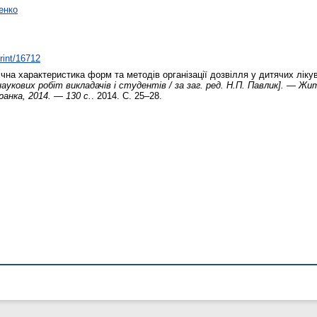
енко
print/16712
чна характеристика форм та методів організації дозвілля у дитячих лік
к наукових робіт викладачів і студентів / за заг. ред. Н.П. Павлик]. —
ранка, 2014. — 130 с.
. 2014. С. 25–28.