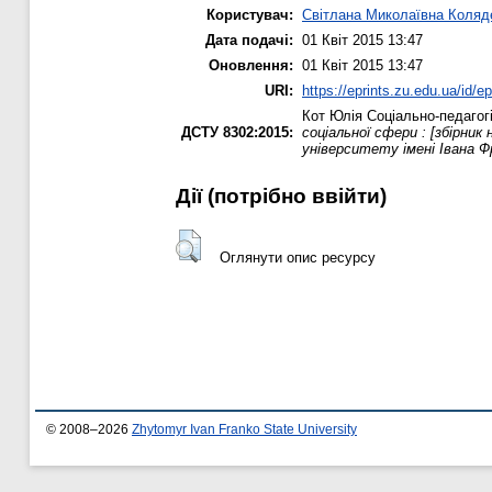
Користувач:
Світлана Миколаївна Коляд
Дата подачі:
01 Квіт 2015 13:47
Оновлення:
01 Квіт 2015 13:47
URI:
https://eprints.zu.edu.ua/id/e
Кот Юлія
Соціально-педагогі
ДСТУ 8302:2015:
соціальної сфери : [збірни
університету імені Івана Ф
Дії ​​(потрібно ввійти)
Оглянути опис ресурсу
© 2008–2026
Zhytomyr Ivan Franko State University