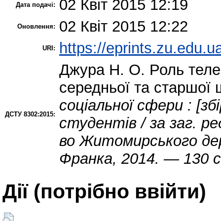
02 Квіт 2015 12:19
Дата подачі:
02 Квіт 2015 12:22
Оновлення:
https://eprints.zu.edu.u
URI:
Джура Н. О.
Роль теле
середньої та старшої
соціальної сфери : [зб
ДСТУ 8302:2015:
студентів / за заг. р
во Житомирського дер
Франка, 2014. — 130 с
Дії ​​(потрібно ввійти)