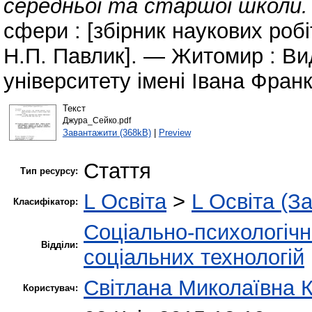
середньої та старшої школи.
сфери : [збірник наукових робіт
Н.П. Павлик]. — Житомир : В
університету імені Івана Франк
Текст
Джура_Сейко.pdf
Завантажити (368kB)
|
Preview
Стаття
Тип ресурсу:
L Освіта
>
L Освіта (З
Класифікатор:
Соціально-психологіч
Відділи:
соціальних технологій
Світлана Миколаївна 
Користувач: