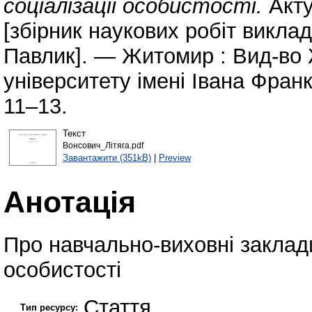
соціалізації особистості.
Акту
[збірник наукових робіт викладач
Павлик]. — Житомир : Вид-во
університету імені Івана Франк
11–13.
Текст
Вонсович_Літяга.pdf
Завантажити (351kB)
|
Preview
Анотація
Про навчально-виховні заклади
особистості
Стаття
Тип ресурсу: