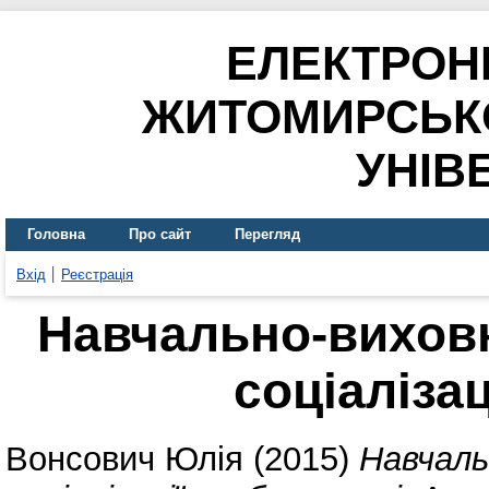
ЕЛЕКТРОН
ЖИТОМИРСЬК
УНІВ
Головна
Про сайт
Перегляд
Вхід
Реєстрація
Навчально-виховн
соціалізац
Вонсович Юлія
(2015)
Навчаль