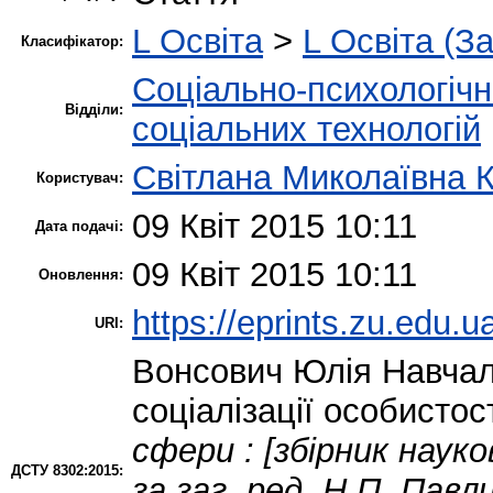
L Освіта
>
L Освіта (З
Класифікатор:
Соціально-психологіч
Відділи:
соціальних технологій
Світлана Миколаївна 
Користувач:
09 Квіт 2015 10:11
Дата подачі:
09 Квіт 2015 10:11
Оновлення:
https://eprints.zu.edu.u
URI:
Вонсович Юлія
Навчал
соціалізації особистос
сфери : [збірник науко
ДСТУ 8302:2015:
за заг. ред. Н.П. Пав