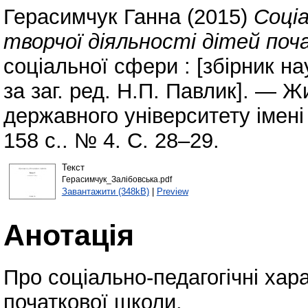
Герасимчук Ганна
(2015)
Соці
творчої діяльності дітей поч
соціальної сфери : [збірник нау
за заг. ред. Н.П. Павлик]. — 
державного університету імені
158 с.. № 4. С. 28–29.
Текст
Герасимчук_Залібовська.pdf
Завантажити (348kB)
|
Preview
Анотація
Про соціально-педагогічні хара
початкової школи.