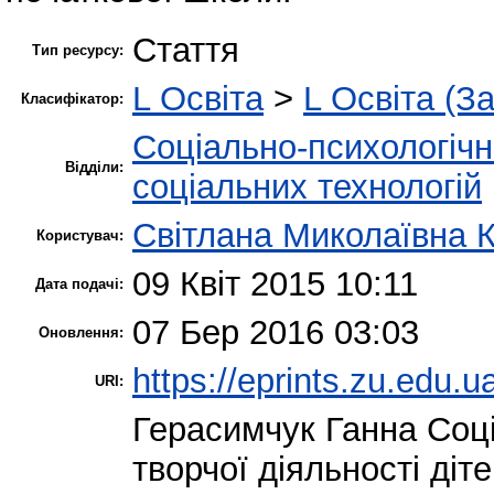
Стаття
Тип ресурсу:
L Освіта
>
L Освіта (З
Класифікатор:
Соціально-психологіч
Відділи:
соціальних технологій
Світлана Миколаївна 
Користувач:
09 Квіт 2015 10:11
Дата подачі:
07 Бер 2016 03:03
Оновлення:
https://eprints.zu.edu.u
URI:
Герасимчук Ганна
Соці
творчої діяльності діт