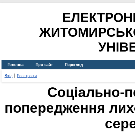
ЕЛЕКТРОН
ЖИТОМИРСЬК
УНІВ
Головна
Про сайт
Перегляд
Вхід
Реєстрація
Соціально-п
попередження лихо
сер