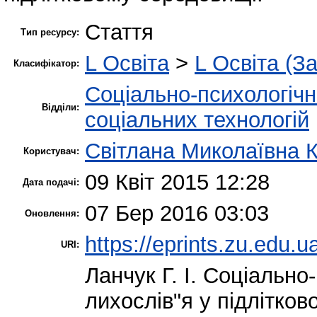
Стаття
Тип ресурсу:
L Освіта
>
L Освіта (З
Класифікатор:
Соціально-психологіч
Відділи:
соціальних технологій
Світлана Миколаївна 
Користувач:
09 Квіт 2015 12:28
Дата подачі:
07 Бер 2016 03:03
Оновлення:
https://eprints.zu.edu.u
URI:
Ланчук Г. І.
Соціально-
лихослів"я у підлітко