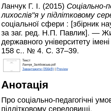
Ланчук Г. І.
(2015)
Соціально-п
лихослів"я у підлітковому сер
соціальної сфери : [збірник нау
за заг. ред. Н.П. Павлик]. — 
державного університету імені
158 с.. № 4. С. 37–39.
Текст
Ланчук_Залібовська.pdf
Завантажити (356kB)
|
Preview
Анотація
Про соціально-педагогічні ум
підлітковому середовищі.