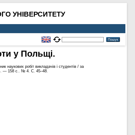
ГО УНІВЕРСИТЕТУ
оти у Польщі.
ик наукових робіт викладачів і студентів / за
. — 158 с.. № 4. С. 45–48.