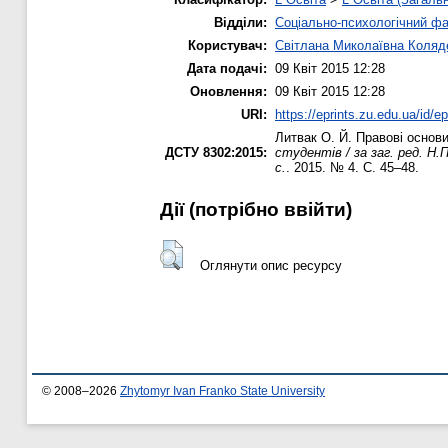
Відділи:
Соціально-психологічний ф
Користувач:
Світлана Миколаївна Коляд
Дата подачі:
09 Квіт 2015 12:28
Оновлення:
09 Квіт 2015 12:28
URI:
https://eprints.zu.edu.ua/id/e
Литвак О. Й.
Правові основи 
ДСТУ 8302:2015:
студентів / за заг. ред. Н
с.
. 2015. № 4. С. 45–48.
Дії ​​(потрібно ввійти)
Оглянути опис ресурсу
© 2008–2026
Zhytomyr Ivan Franko State University