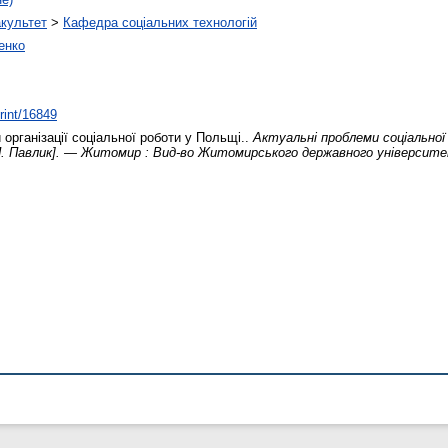
акультет
>
Кафедра соціальних технологій
енко
print/16849
організації соціальної роботи у Польщі..
Актуальні проблеми соціальної 
.П. Павлик]. — Житомир : Вид-во Житомирського державного університет