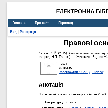
ЕЛЕКТРОННА БІБ
Головна
Про сайт
Перегляд
Вхід
Реєстрація
Правові осно
Литвак О. Й.
(2015)
Правові основи організації
заг. ред. Н.П. Павлик]. — Житомир : Вид-во Жи
Текст
Литвак.pdf
Завантажити (362kB)
|
Preview
Анотація
Про правові основи організації соціальної робо
Тип ресурсу:
Стаття
Класифікатор:
L Освіта
>
L Освіта (Загаль