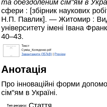
та обездоленим сім"ям в Украї
сфери : [збірник наукових робіт
Н.П. Павлик]. — Житомир : В
університету імені Івана Франк
40–43.
Текст
Суміш_Коляденко.pdf
Завантажити (357kB)
|
Preview
Анотація
Про інноваційні форми допомо
сім"ям в Україні.
Стаття
Тип ресурсу: