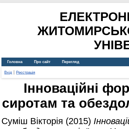
ЕЛЕКТРОН
ЖИТОМИРСЬК
УНІВ
Головна
Про сайт
Перегляд
Вхід
Реєстрація
Інноваційні фо
сиротам та обездол
Суміш Вікторія
(2015)
Інновац