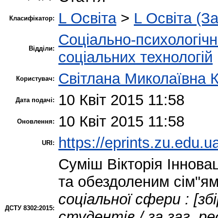
L Освіта
>
L Освіта (З
Класифікатор:
Соціально-психологіч
Відділи:
соціальних технологій
Світлана Миколаївна 
Користувач:
10 Квіт 2015 11:58
Дата подачі:
10 Квіт 2015 11:58
Оновлення:
https://eprints.zu.edu.u
URI:
Суміш Вікторія
Інновац
та обездоленим сім"ям 
соціальної сфери : [зб
ДСТУ 8302:2015:
студентів / за заг. р