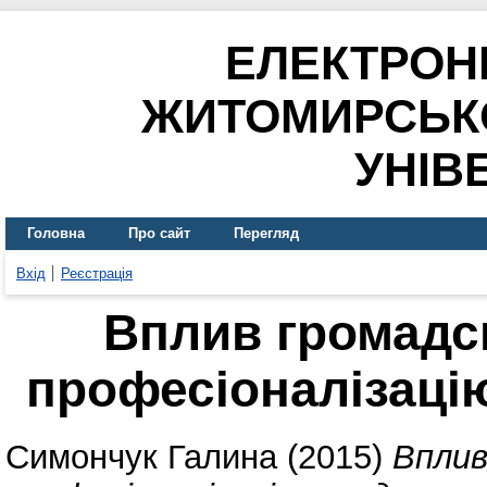
ЕЛЕКТРОН
ЖИТОМИРСЬК
УНІВ
Головна
Про сайт
Перегляд
Вхід
Реєстрація
Вплив громадсь
професіоналізацію
Симончук Галина
(2015)
Вплив