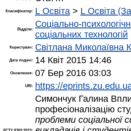
L Освіта
>
L Освіта (З
Класифікатор:
Соціально-психологіч
Відділи:
соціальних технологій
Світлана Миколаївна 
Користувач:
14 Квіт 2015 14:46
Дата подачі:
07 Бер 2016 03:03
Оновлення:
https://eprints.zu.edu.u
URI:
Симончук Галина
Вплив
професіоналізацію сту
проблеми соціальної с
викладачів і студентів
ДСТУ 8302:2015: