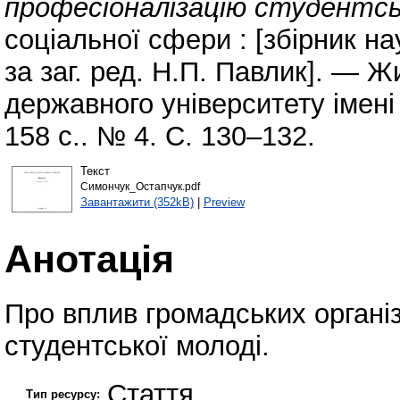
професіоналізацію студентськ
соціальної сфери : [збірник нау
за заг. ред. Н.П. Павлик]. — 
державного університету імені
158 с.. № 4. С. 130–132.
Текст
Симончук_Остапчук.pdf
Завантажити (352kB)
|
Preview
Анотація
Про вплив громадських органі
студентської молоді.
Стаття
Тип ресурсу: