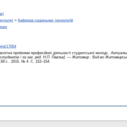
не)
акультет
>
Кафедра соціальних технологій
енко
print/17054
гогічні проблеми професійної діяльності студентської молоді..
Актуальн
і студентів / за заг. ред. Н.П. Павлик]. — Житомир : Вид-во Житомирсь
58 с.
. 2015. № 4. С. 152–154.