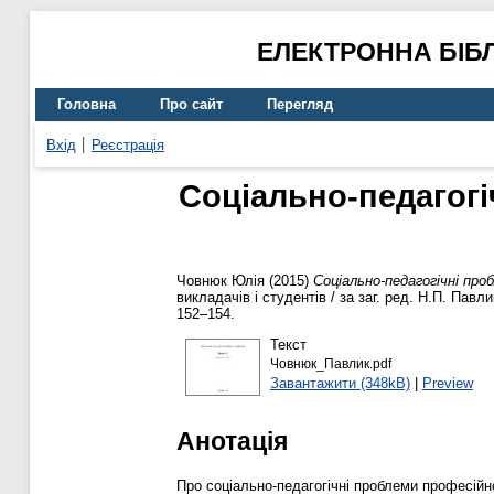
ЕЛЕКТРОННА БІБ
Головна
Про сайт
Перегляд
Вхід
Реєстрація
Соціально-педагогі
Човнюк Юлія
(2015)
Соціально-педагогічні про
викладачів і студентів / за заг. ред. Н.П. Па
152–154.
Текст
Човнюк_Павлик.pdf
Завантажити (348kB)
|
Preview
Анотація
Про соціально-педагогічні проблеми професійно