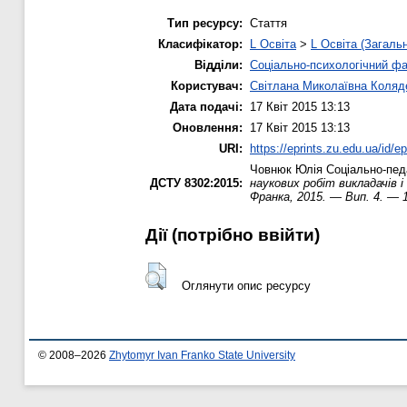
Тип ресурсу:
Стаття
Класифікатор:
L Освіта
>
L Освіта (Загаль
Відділи:
Соціально-психологічний ф
Користувач:
Світлана Миколаївна Коляд
Дата подачі:
17 Квіт 2015 13:13
Оновлення:
17 Квіт 2015 13:13
URI:
https://eprints.zu.edu.ua/id/e
Човнюк Юлія
Соціально-педа
ДСТУ 8302:2015:
наукових робіт викладачів 
Франка, 2015. — Вип. 4. — 1
Дії ​​(потрібно ввійти)
Оглянути опис ресурсу
© 2008–2026
Zhytomyr Ivan Franko State University