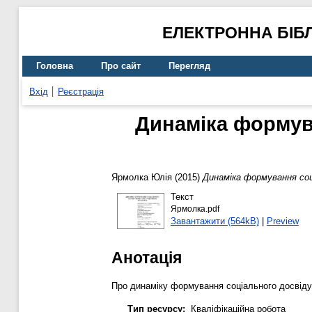
ЕЛЕКТРОННА БІБ
Головна
Про сайт
Перегляд
Вхід
Реєстрація
Динаміка формув
Ярмолка Юлія
(2015)
Динаміка формування соці
Текст
Ярмолка.pdf
Завантажити (564kB)
|
Preview
Анотація
Про динаміку формування соціального досвіду 
Тип ресурсу:
Кваліфікаційна робота