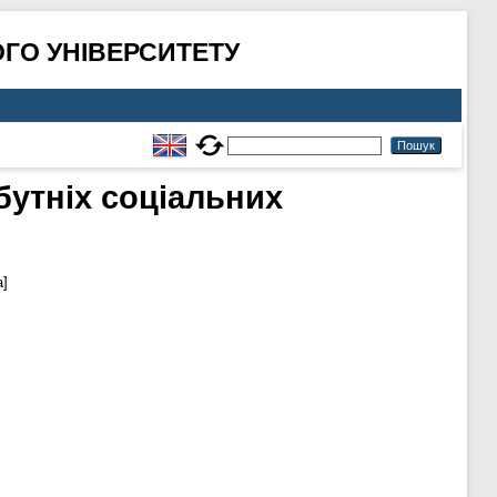
ГО УНІВЕРСИТЕТУ
утніх соціальних
а]