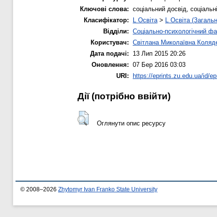
Ключові слова:
соціальний досвід, соціальн
Класифікатор:
L Освіта
>
L Освіта (Загальн
Відділи:
Соціально-психологічний фа
Користувач:
Світлана Миколаївна Коляд
Дата подачі:
13 Лип 2015 20:26
Оновлення:
07 Бер 2016 03:03
URI:
https://eprints.zu.edu.ua/id/ep
Дії ​​(потрібно ввійти)
Оглянути опис ресурсу
© 2008–2026
Zhytomyr Ivan Franko State University