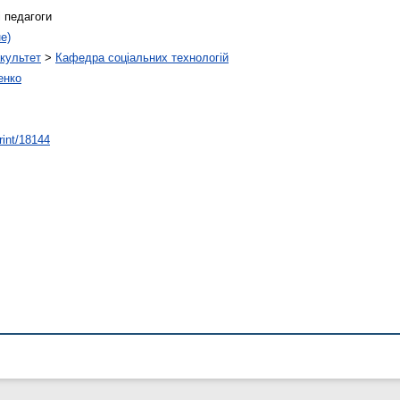
і педагоги
е)
культет
>
Кафедра соціальних технологій
енко
rint/18144