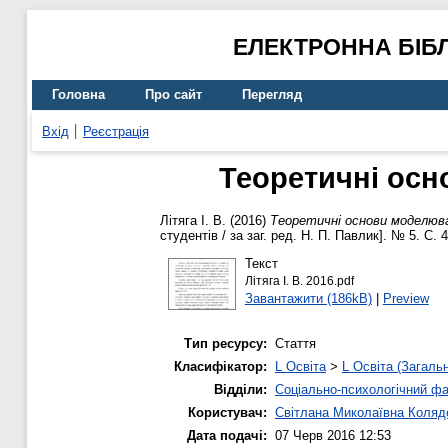
ЕЛЕКТРОННА БІБ
Головна
Про сайт
Перегляд
Вхід
Реєстрація
Теоретичні осн
Літяга І. В.
(2016)
Теоретичні основи моделюва
студентів / за заг. ред. Н. П. Павлик]. № 5. С. 
Текст
Літяга І. В. 2016.pdf
Завантажити (186kB)
|
Preview
Тип ресурсу:
Стаття
Класифікатор:
L Освіта
>
L Освіта (Загаль
Відділи:
Соціально-психологічний ф
Користувач:
Світлана Миколаївна Коляд
Дата подачі:
07 Черв 2016 12:53