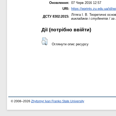
Оновлення:
07 Черв 2016 12:57
URI:
https://eprints.zu.edu.ua/id/e
Літяга І. В.
Теоретичні основ
ДСТУ 8302:2015:
викладачів і студентів / за 
Дії ​​(потрібно ввійти)
Оглянути опис ресурсу
© 2008–2026
Zhytomyr Ivan Franko State University